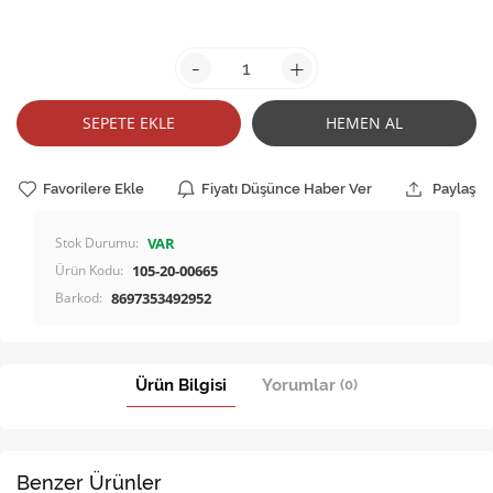
-
+
SEPETE EKLE
HEMEN AL
Favorilere Ekle
Fiyatı Düşünce Haber Ver
Paylaş
Stok Durumu:
VAR
Ürün Kodu:
105-20-00665
Barkod:
8697353492952
Ürün Bilgisi
Yorumlar
(0)
Benzer Ürünler