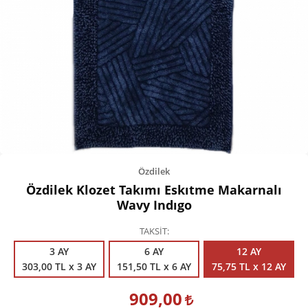
Kişisel Bakım
Züccaciye
Ev Tekstili
Çocuk Gereçleri
Motorsikletler
Isıtma ve Soğutma
Özdilek
Özdilek Klozet Takımı Eskıtme Makarnalı
Wavy Indıgo
TAKSİT
3 AY
6 AY
12 AY
303,00 TL x 3 AY
151,50 TL x 6 AY
75,75 TL x 12 AY
909,00