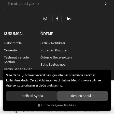
KURUMSAL
ÖDEME
Hakkımızda
Gizlilik Politikası
Güvenlik
Kullanım Koşulları
Teslimat ve İade
Ödeme Seçenekleri
Şartları
Satış Sözleşmesi
Kargo Seçenekleri
Size daha iyi hizmet verebilmek için internet sitemizde çerezler
kullanılmaktadır. Çerez Politikaları Aydınlatma Metni’ni okuyabilir ve
dilerseniz tercihlerinizi değiştirebilirsiniz.
© 2020
Kredi Kartsız Elden Taksitli Alışveriş Merkezi |
Celikkardesleravm.com
. Tüm hakları saklıdır.
Tercihleri Ayarla
Tümünü Kabul Et
Gizlilik ve Çerez Politikası
®
Hipotenüs
Yeni Nesil E-Ticaret Sistemleri ile Hazırlanmıştır.