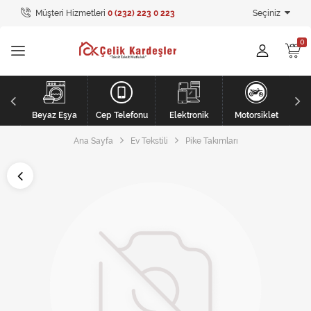
Müşteri Hizmetleri
0 (232) 223 0 223
Seçiniz
Tüm Kategoriler
Ev Tekstili
GİYİM
Kişisel Bakım
li
Beyaz Eşya
Cep Telefonu
Elektronik
Motorsiklet
Ana Sayfa
Ev Tekstili
Pike Takımları
Mobilya
Mobilya
Elektronik
Beyaz Eşya
Mobilya
Küçük Ev Aletleri