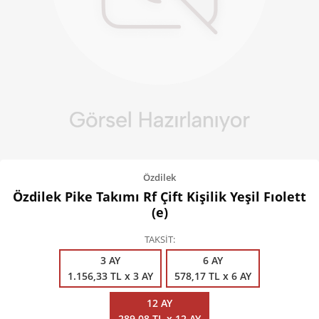
Kişisel Bakım
Züccaciye
Ev Tekstili
Çocuk Gereçleri
Motorsikletler
Isıtma ve Soğutma
Özdilek
Özdilek Pike Takımı Rf Çift Kişilik Yeşil Fıolett
(e)
TAKSİT
3 AY
6 AY
1.156,33 TL x 3 AY
578,17 TL x 6 AY
12 AY
289,08 TL x 12 AY