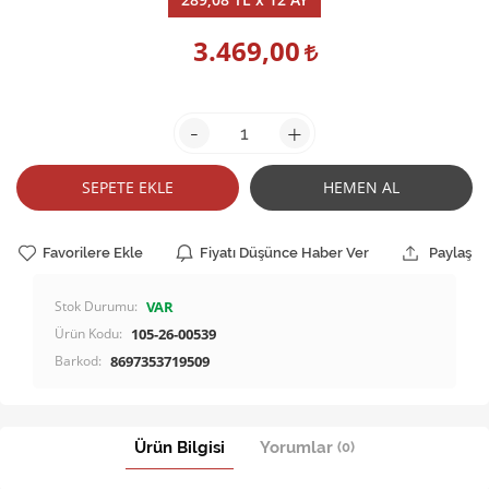
3.469,00
-
+
SEPETE EKLE
HEMEN AL
Favorilere Ekle
Fiyatı Düşünce Haber Ver
Paylaş
Stok Durumu:
VAR
Ürün Kodu:
105-26-00539
Barkod:
8697353719509
Ürün Bilgisi
Yorumlar
(0)