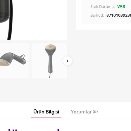
VAR
Stok Durumu:
8710103923
Barkod:
Ürün Bilgisi
Yorumlar
(0)