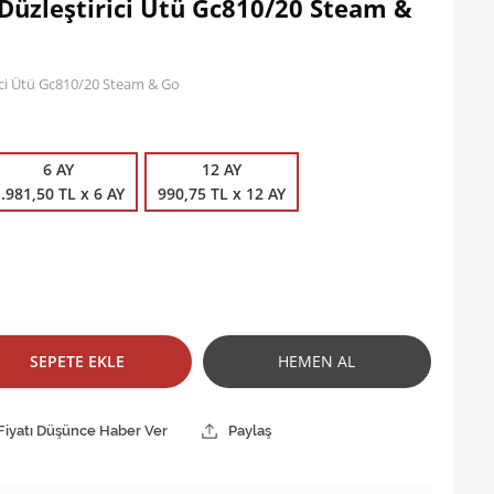
 Düzleştirici Ütü Gc810/20 Steam &
rici Ütü Gc810/20 Steam & Go
6 AY
12 AY
.981,50 TL x 6 AY
990,75 TL x 12 AY
SEPETE EKLE
HEMEN AL
Fiyatı Düşünce Haber Ver
Paylaş