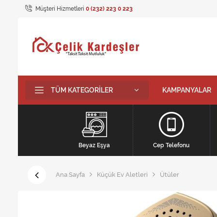
Müşteri Hizmetleri
0 (232) 223 0 223
TÜM KATEGORILER
KAMPANYALAR
Beyaz Eşya
Cep Telefonu
Ana Sayfa
Küçük Ev Aletleri
Ütüler