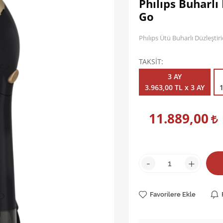
Phılıps Buharlı
Go
Phılıps Ütü Buharlı Düzleşti
TAKSİT
3 AY
3.963,00 TL x 3 AY
1
11.889,00
-
+
Favorilere Ekle