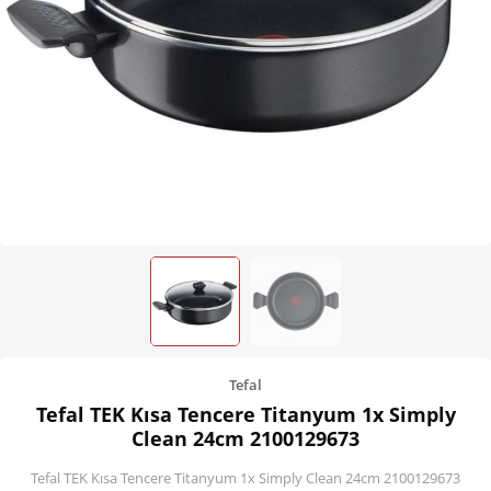
Kişisel Bakım
Züccaciye
Ev Tekstili
Çocuk Gereçleri
Motorsikletler
Isıtma ve Soğutma
Tefal
Tefal TEK Kısa Tencere Titanyum 1x Simply
Clean 24cm 2100129673
Tefal TEK Kısa Tencere Titanyum 1x Simply Clean 24cm 2100129673