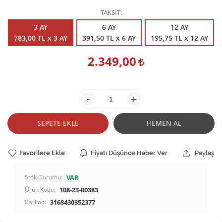
TAKSİT
3 AY
6 AY
12 AY
783,00 TL x 3 AY
391,50 TL x 6 AY
195,75 TL x 12 AY
2.349,00
-
+
SEPETE EKLE
HEMEN AL
Favorilere Ekle
Fiyatı Düşünce Haber Ver
Paylaş
Stok Durumu:
VAR
Ürün Kodu:
108-23-00383
Barkod:
3168430352377