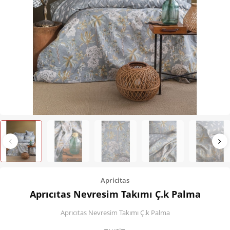
Kişisel Bakım
Züccaciye
Ev Tekstili
Çocuk Gereçleri
Motorsikletler
Isıtma ve Soğutma
Apricitas
Aprıcıtas Nevresim Takımı Ç.k Palma
Aprıcıtas Nevresim Takımı Ç.k Palma