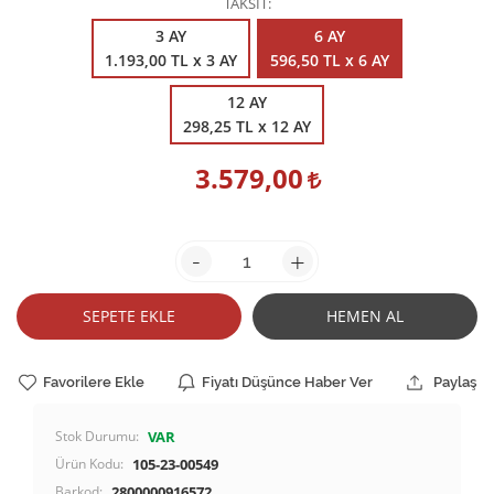
TAKSİT
3 AY
6 AY
1.193,00 TL x 3 AY
596,50 TL x 6 AY
12 AY
298,25 TL x 12 AY
3.579,00
-
+
SEPETE EKLE
HEMEN AL
Favorilere Ekle
Fiyatı Düşünce Haber Ver
Paylaş
Stok Durumu:
VAR
Ürün Kodu:
105-23-00549
Barkod:
2800000916572