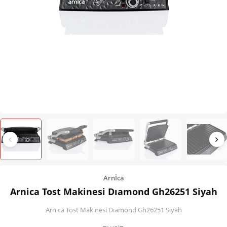
Kişisel Bakım
Züccaciye
Ev Tekstili
Çocuk Gereçleri
Motorsikletler
Isıtma ve Soğutma
Arnİca
Arnica Tost Makinesi Dıamond Gh26251 Siyah
Arnica Tost Makinesi Dıamond Gh26251 Siyah