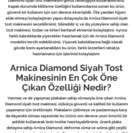
Diamond siyah tost makinesini gönül rahatlığıyla kullanabilirsiniz.
Kapalı durumda kilitleme özelliğini kullanıcılarına sunan bu ürün,
güvenli bir kullanım için son derece elverişlidir. Öte yandan hijyen
elde etmeyi kolaylaştıran yapısı dolayısıyla da Arnica Diamond siyah
tost makinesini seçebilirsiniz. Silinebilir iç ve dış yüzeylere sahip olan
tost makinesi, tozları ve kirleri bertaraf etmenizi kolaylaştırır. Ayrıca
farklı kalınlıklarda yiyecekler hazırlamak için de Arnica Diamond
modelini tercih edebilirsiniz. Yiyecek kalınlıklarına bağlı olarak
gövde kısmı ayarlanabilen bu ürün, farklı lezzetleri rahatça
hazırlamanız için işlerinizi kolaylaştırır.
Arnica Diamond Siyah Tost
Makinesinin En Çok Öne
Çıkan Özelliği Nedir?
Yanmaz ve de yapışmaz plakaları sahip olmasıyla öne çıkan Arnica
Diamond siyah tost makinesi, oldukça güvenli ve kaliteli bir kullanım
yaşamanız için üretilmiştir. Plakaların çizilmeye ve paslanmaya karşı
da dayanıklı olması sayesinde bu ürünü son derece uzun ömürlü bir
şekilde kullanarak leziz tostlar hazırlayabilirsiniz. Granit plaka
detayına sahip Arnica Diamond, deforme olma ve solma gibi çeşitli