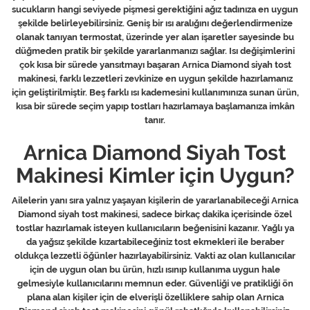
sucukların hangi seviyede pişmesi gerektiğini ağız tadınıza en uygun
şekilde belirleyebilirsiniz. Geniş bir ısı aralığını değerlendirmenize
olanak tanıyan termostat, üzerinde yer alan işaretler sayesinde bu
düğmeden pratik bir şekilde yararlanmanızı sağlar. Isı değişimlerini
çok kısa bir sürede yansıtmayı başaran Arnica Diamond siyah tost
makinesi, farklı lezzetleri zevkinize en uygun şekilde hazırlamanız
için geliştirilmiştir. Beş farklı ısı kademesini kullanımınıza sunan ürün,
kısa bir sürede seçim yapıp tostları hazırlamaya başlamanıza imkân
tanır.
Arnica Diamond Siyah Tost
Makinesi Kimler için Uygun?
Ailelerin yanı sıra yalnız yaşayan kişilerin de yararlanabileceği Arnica
Diamond siyah tost makinesi, sadece birkaç dakika içerisinde özel
tostlar hazırlamak isteyen kullanıcıların beğenisini kazanır. Yağlı ya
da yağsız şekilde kızartabileceğiniz tost ekmekleri ile beraber
oldukça lezzetli öğünler hazırlayabilirsiniz. Vakti az olan kullanıcılar
için de uygun olan bu ürün, hızlı ısınıp kullanıma uygun hale
gelmesiyle kullanıcılarını memnun eder. Güvenliği ve pratikliği ön
plana alan kişiler için de elverişli özelliklere sahip olan Arnica