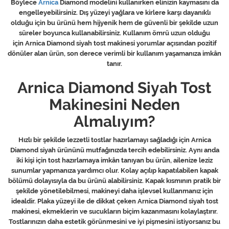
Böylece
Arnica
Diamond modelini kullanırken elinizin kaymasını da
engelleyebilirsiniz. Dış yüzeyi yağlara ve kirlere karşı dayanıklı
olduğu için bu ürünü hem hijyenik hem de güvenli bir şekilde uzun
süreler boyunca kullanabilirsiniz. Kullanım ömrü uzun olduğu
için Arnica Diamond siyah tost makinesi yorumlar açısından pozitif
dönüler alan ürün, son derece verimli bir kullanım yaşamanıza imkân
tanır.
Arnica Diamond Siyah Tost
Makinesini Neden
Almalıyım?
Hızlı bir şekilde lezzetli tostlar hazırlamayı sağladığı için Arnica
Diamond siyah ürününü mutfağınızda tercih edebilirsiniz. Aynı anda
iki kişi için tost hazırlamaya imkân tanıyan bu ürün, ailenize leziz
sunumlar yapmanıza yardımcı olur. Kolay açılıp kapatılabilen kapak
bölümü dolayısıyla da bu ürünü alabilirsiniz. Kapak kısmının pratik bir
şekilde yönetilebilmesi, makineyi daha işlevsel kullanmanız için
idealdir. Plaka yüzeyi ile de dikkat çeken Arnica Diamond siyah tost
makinesi, ekmeklerin ve sucukların biçim kazanmasını kolaylaştırır.
Tostlarınızın daha estetik görünmesini ve iyi pişmesini istiyorsanız bu