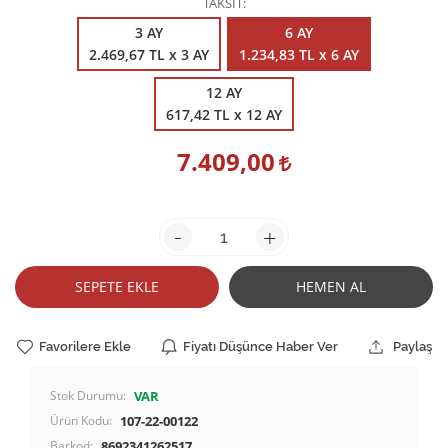
TAKSİT
3 AY
6 AY
2.469,67 TL x 3 AY
1.234,83 TL x 6 AY
12 AY
617,42 TL x 12 AY
7.409,00
-
+
SEPETE EKLE
HEMEN AL
Favorilere Ekle
Fiyatı Düşünce Haber Ver
Paylaş
Stok Durumu:
VAR
Ürün Kodu:
107-22-00122
Barkod:
8692341262517