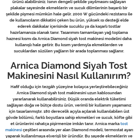
ürünü alabilirsiniz. Isının dengeli şekilde yayılmasını sağlayan
plakalar sayesinde ekmeklerin ve sucuk dilimlerinin başarılı bir
şekilde pişmesi mümkün hale gelir. 2000 W gücündeki rezistansı ile
de kullanıcıların dikkatini çeken bu ürün, yüksek ısı desteği elde
ederek dakikalar içerisinde sucuklu ya da kaşarlı tostlar
hazırlamanıza olanak tanır. Tasarımını tamamlayan yağ toplama
haznesi kısmı da Arnica Diamond siyah tost makinesi modelini daha
kullanışlı hale getirir. Bu kısım yardımıyla ekmeklerden ve
sucuklardan süzülen yağların bir arada toplanması sağlanır.
Arnica Diamond Siyah Tost
Makinesini Nasıl Kullanırım?
Hafif olduğu için tezgâh yüzeyine kolayca yerleştirebileceğiniz
Arnica Diamond siyah tost makinesini uzun kablosundan
yararlanarak kullanabilirsiniz. Düşük oranda elektrik tüketimi
sağlayan doğa ve bütçe dostu ürün, verimli bir kullanım yaşamanız
için tasarlanmıştır. 180 derecelik açıyla açılarak kullanılabilen üst
gövde bölümü, farklı boyutlara sahip ekmekleri ve sucuk, köfte gibi
et ürünlerini rahatça pişirmenize imkân tanır. Arnica marka
tost
makinesi
çeşitleri arasında yer alan Diamond modeli, termostat ayarı
yaparak kullanılmaya elverişli bir üründür. Bu sayede ekmeklerin ve