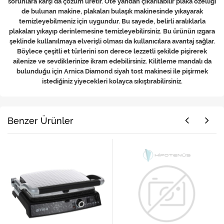
sorunlara karşı da çözüm üretir. Öte yandan çıkarılabilir plaka özelliği
de bulunan makine, plakaları bulaşık makinesinde yıkayarak
temizleyebilmeniz için uygundur. Bu sayede, belirli aralıklarla
plakaları yıkayıp derinlemesine temizleyebilirsiniz. Bu ürünün ızgara
şeklinde kullanılmaya elverişli olması da kullanıcılara avantaj sağlar.
Böylece çeşitli et türlerini son derece lezzetli şekilde pişirerek
ailenize ve sevdiklerinize ikram edebilirsiniz. Kilitleme mandalı da
bulunduğu için Arnica Diamond siyah tost makinesi ile pişirmek
istediğiniz yiyecekleri kolayca sıkıştırabilirsiniz.
Benzer Ürünler