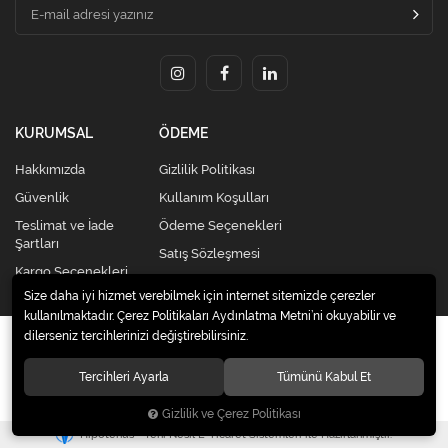
KURUMSAL
ÖDEME
Hakkımızda
Gizlilik Politikası
Güvenlik
Kullanım Koşulları
Teslimat ve İade
Ödeme Seçenekleri
Şartları
Satış Sözleşmesi
Kargo Seçenekleri
Size daha iyi hizmet verebilmek için internet sitemizde çerezler
kullanılmaktadır. Çerez Politikaları Aydınlatma Metni’ni okuyabilir ve
dilerseniz tercihlerinizi değiştirebilirsiniz.
© 2020
Kredi Kartsız Elden Taksitli Alışveriş Merkezi |
Celikkardesleravm.com
. Tüm hakları saklıdır.
Tercihleri Ayarla
Tümünü Kabul Et
Gizlilik ve Çerez Politikası
®
Hipotenüs
Yeni Nesil E-Ticaret Sistemleri ile Hazırlanmıştır.