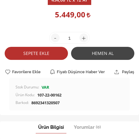
5.449,00
-
+
SEPETE EKLE
HEMEN AL
Favorilere Ekle
Fiyatı Düşünce Haber Ver
Paylaş
Stok Durumu:
VAR
Ürün Kodu:
107-22-00162
Barkod:
8692341320507
Ürün Bilgisi
Yorumlar
(0)