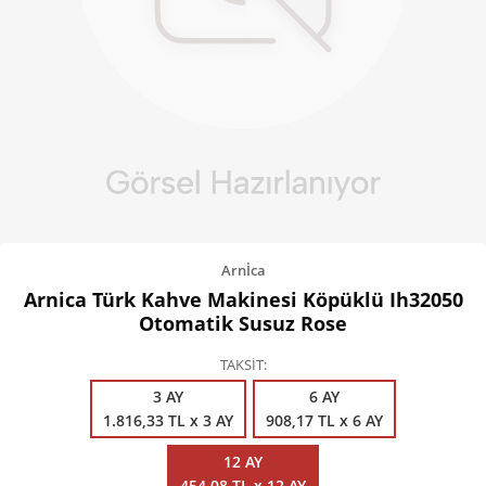
Kişisel Bakım
Züccaciye
Ev Tekstili
Çocuk Gereçleri
Motorsikletler
Isıtma ve Soğutma
Arnİca
Arnica Türk Kahve Makinesi Köpüklü Ih32050
Otomatik Susuz Rose
TAKSİT
3 AY
6 AY
1.816,33 TL x 3 AY
908,17 TL x 6 AY
12 AY
454,08 TL x 12 AY