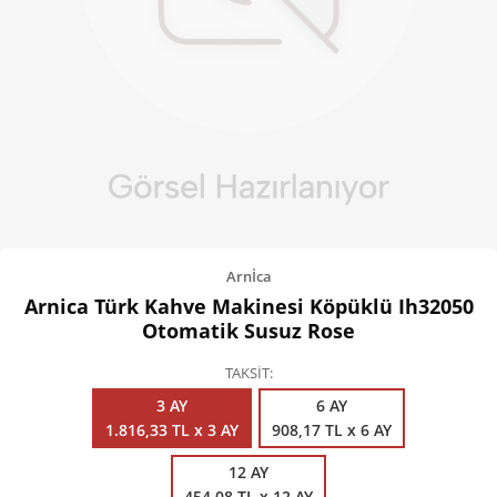
Kişisel Bakım
Züccaciye
Ev Tekstili
Çocuk Gereçleri
Motorsikletler
Isıtma ve Soğutma
Arnİca
Arnica Türk Kahve Makinesi Köpüklü Ih32050
Otomatik Susuz Rose
TAKSİT
3 AY
6 AY
1.816,33 TL x 3 AY
908,17 TL x 6 AY
12 AY
454,08 TL x 12 AY