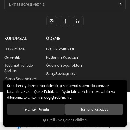
KURUMSAL
ÖDEME
Hakkımızda
Gizlilik Politikası
Güvenlik
Kullanım Koşulları
Teslimat ve İade
Ödeme Seçenekleri
Şartları
Satış Sözleşmesi
Kargo Seçenekleri
Size daha iyi hizmet verebilmek için internet sitemizde çerezler
kullanılmaktadır. Çerez Politikaları Aydınlatma Metni’ni okuyabilir ve
dilerseniz tercihlerinizi değiştirebilirsiniz.
© 2020
Kredi Kartsız Elden Taksitli Alışveriş Merkezi |
Celikkardesleravm.com
. Tüm hakları saklıdır.
Tercihleri Ayarla
Tümünü Kabul Et
Gizlilik ve Çerez Politikası
®
Hipotenüs
Yeni Nesil E-Ticaret Sistemleri ile Hazırlanmıştır.