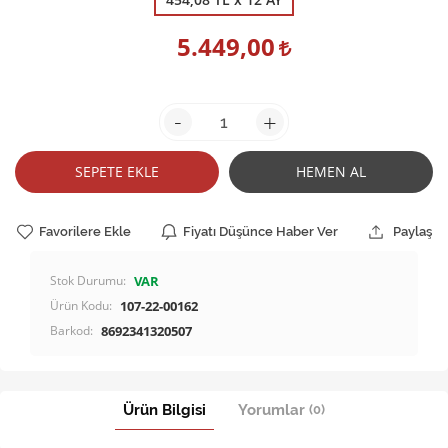
5.449,00
-
+
SEPETE EKLE
HEMEN AL
Favorilere Ekle
Fiyatı Düşünce Haber Ver
Paylaş
Stok Durumu:
VAR
Ürün Kodu:
107-22-00162
Barkod:
8692341320507
Ürün Bilgisi
Yorumlar
(0)