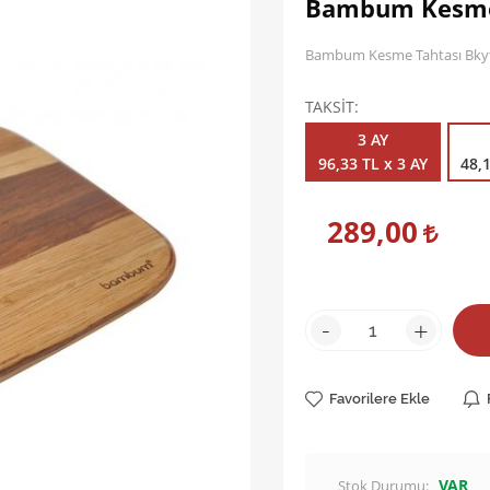
Bambum Kesme 
Bambum Kesme Tahtası Bkyt
TAKSİT
3 AY
96,33 TL x 3 AY
48,1
289,00
-
+
Favorilere Ekle
VAR
Stok Durumu: