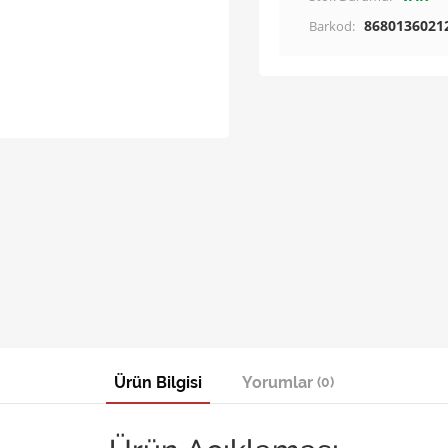
8680136021
Barkod:
Ürün Bilgisi
Yorumlar
(0)