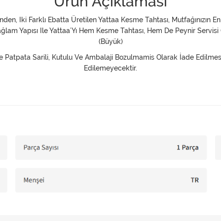
Ürün Açıklaması
nden, Iki Farklı Ebatta Üretilen Yattaa Kesme Tahtası, Mutfağınızın E
Sağlam Yapısı Ile Yattaa’Yı Hem Kesme Tahtası, Hem De Peynir Servisi
(Büyük)
kilde Patpata Sarili, Kutulu Ve Ambalaji Bozulmamis Olarak İade Edilm
Edilemeyecektir.