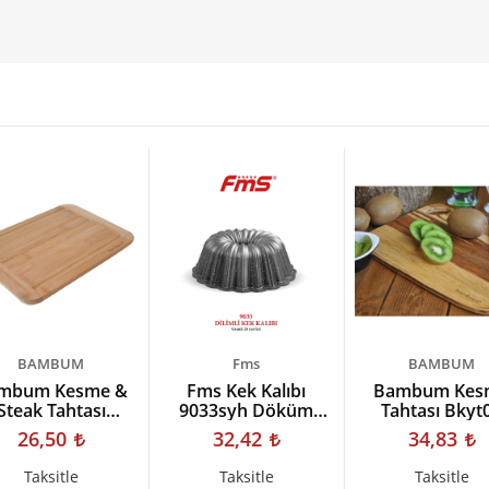
BAMBUM
Fms
BAMBUM
mbum Kesme &
Fms Kek Kalıbı
Bambum Kes
Steak Tahtası
9033syh Döküm
Tahtası Bkyt
oscana Küçük
Dilimli Siyah
Yattaa Küçü
26,50
32,42
34,83
Bkto01
Taksitle
Taksitle
Taksitle