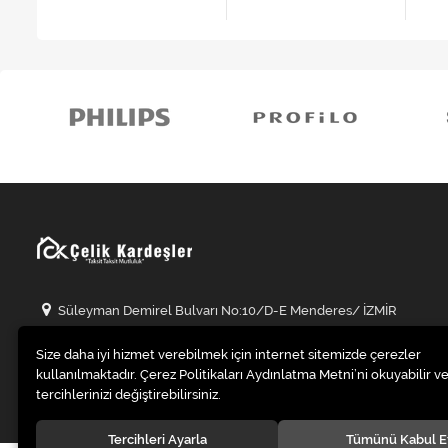
Süleyman Demirel Bulvarı No:10/D-E Menderes/ İZMİR
0 (232) 223 0 223
Size daha iyi hizmet verebilmek için internet sitemizde çerezler
info@celikkardesleravm.com
kullanılmaktadır. Çerez Politikaları Aydınlatma Metni’ni okuyabilir ve
tercihlerinizi değiştirebilirsiniz.
Tercihleri Ayarla
Tümünü Kabul E