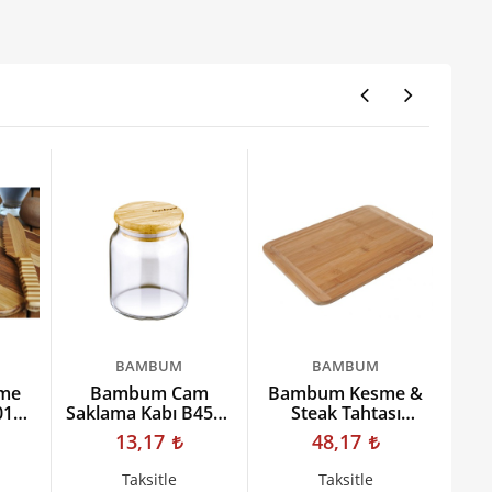
BAMBUM
BAMBUM
me
Bambum Cam
Bambum Kesme &
Evi
01
Saklama Kabı B4597
Steak Tahtası
k
Zone 250ml
Toscana Büyük
13,17
48,17
Bkto03
Taksitle
Taksitle