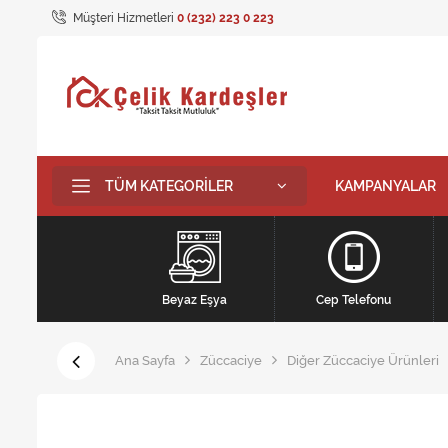
Müşteri Hizmetleri
0 (232) 223 0 223
TÜM KATEGORILER
KAMPANYALAR
Beyaz Eşya
Cep Telefonu
Ana Sayfa
Züccaciye
Diğer Züccaciye Ürünleri