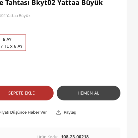
Tahtası Bkyt02 Yattaa Büyük
02 Yattaa Büyük
6 AY
7 TL x 6 AY
SEPETE EKLE
HEMEN AL
Fiyatı Düşünce Haber Ver
Paylaş
108-23-00218
Ürün Kodu: