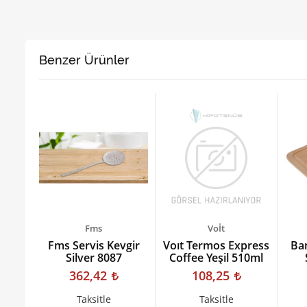
Benzer Ürünler
Fms
Voİt
ula
Fms Servis Kevgir
Voıt Termos Express
Ba
am 3
Silver 8087
Coffee Yeşil 510ml
T
362,42
108,25
Taksitle
Taksitle