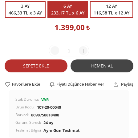
3 AY
6 AY
12 AY
466,33 TL x 3 AY
233,17 TL x 6 AY
116,58 TL x 12 AY
1.399,00
-
+
SEPETE EKLE
HEMEN AL
Favorilere Ekle
Fiyatı Düşünce Haber Ver
Paylaş
Stok Durumu:
VAR
Ürün Kodu:
107-20-00040
Barkod:
8698758818408
Garanti Süresi:
24 ay
Teslimat Bilgisi
Aynı Gün Teslimat