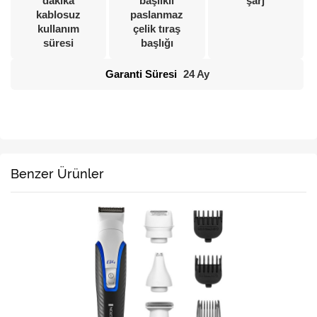
dakika
başlıklı
şarj
kablosuz
paslanmaz
kullanım
çelik tıraş
süresi
başlığı
Garanti Süresi
24 Ay
Benzer Ürünler