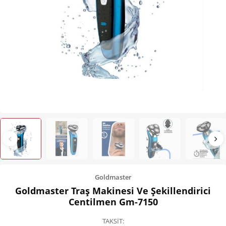
Kişisel Bakım
Züccaciye
Ev Tekstili
Çocuk Gereçleri
Motorsikletler
Isıtma ve Soğutma
Goldmaster
Goldmaster Traş Makinesi Ve Şekillendirici
Centilmen Gm-7150
TAKSİT