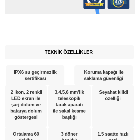
TEKNİK ÖZELLİKLER
IPX6 su geçirmezlik
Koruma kapağı ile
sertifikası
saklama güvenliği
2 ikon, 2 renkli
3,4,5,6 mm'lik
Seyahat kilidi
LED ekran ile
teleskopik
özelliği
şarj dolum ve
tarak aparatı
batarya dolum
ile sakal kesme
göstergesi
başlığı
Ortalama 60
3 döner
1,5 saatte hızlı