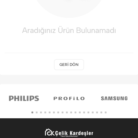
Kişisel Bakım
Züccaciye
Ev Tekstili
Çocuk Gereçleri
Motorsikletler
GERI DÖN
Isıtma ve Soğutma