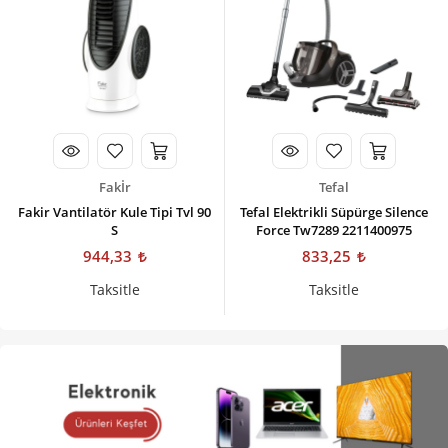
Fakİr
Tefal
Fakir Vantilatör Kule Tipi Tvl 90
Tefal Elektrikli Süpürge Silence
S
Force Tw7289 2211400975
944,33
833,25
Taksitle
Taksitle