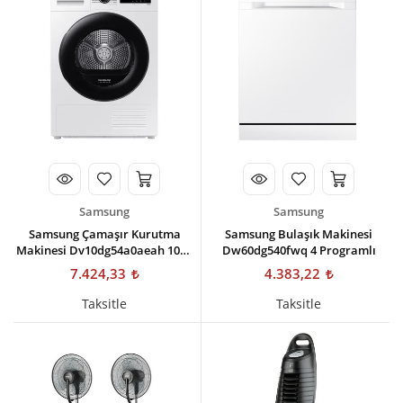
Kişisel Bakım
Züccaciye
Ev Tekstili
Çocuk Gereçleri
Motorsikletler
Isıtma ve Soğutma
Samsung
Samsung
Samsung Çamaşır Kurutma
Samsung Bulaşık Makinesi
Makinesi Dv10dg54a0aeah 10kg
Dw60dg540fwq 4 Programlı
Isı Pompalı
7.424,33
4.383,22
Taksitle
Taksitle