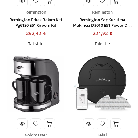
Remİngton
Remİngton
Remington Erkek Bakım Kiti
Remington Saç Kurutma
Pg6130 E51 Groom Kit
Makinesi D3010 E51 Power Dry
2000 Dryer
262,42
224,92
Taksitle
Taksitle
Goldmaster
Tefal