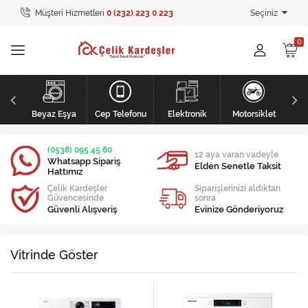
Müşteri Hizmetleri
0 (232) 223 0 223
Seçiniz
Tüm Kategoriler
Ev Tekstili
GİYİM
li
Kişisel Bakım
Beyaz Eşya
Cep Telefonu
Elektronik
Motorsiklet
Mobilya
(0538) 095 45 60
12 aya varan vadeyle
Whatsapp Sipariş
Elden Senetle Taksit
Hattımız
Mobilya
Çelik Kardeşler
Siparişlerinizi aldıktan
Güvencesinde
sonra
Elektronik
Güvenli Alışveriş
Evinize Gönderiyoruz
Beyaz Eşya
Vitrinde Göster
Mobilya
Küçük Ev Aletleri