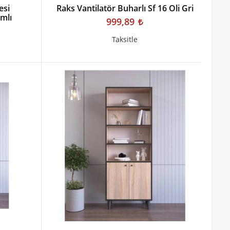
esi
Raks Vantilatör Buharlı Sf 16 Oli Gri
mlı
999,89
Taksitle