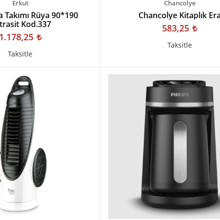
Erkut
Chancolye
a Takımı Rüya 90*190
Chancolye Kitaplık Er
trasit Kod.337
583,25
1.178,25
Taksitle
Taksitle