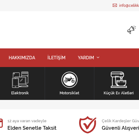
info@celik
HAKKIMIZDA
İLETİŞİM
YARDIM
Elektronik
Motorsiklet
Küçük Ev Aletleri
12 aya varan vadeyle
Çelik Kardeşler Gü
Elden Senetle Taksit
Güvenli Alışver