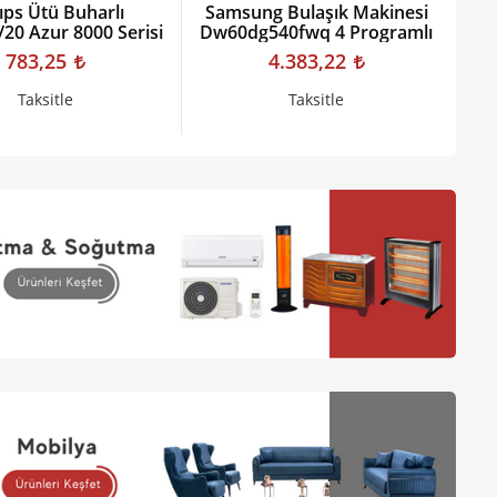
lıps Ütü Buharlı
Samsung Bulaşık Makinesi
P
20 Azur 8000 Serisi
Dw60dg540fwq 4 Programlı
783,25
4.383,22
Taksitle
Taksitle