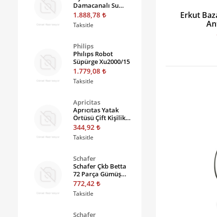
Damacanalı Su
Sebili Hyn-910 Gd
Erkut Baz
1.888,78
An
Taksitle
Philips
Phılıps Robot
Süpürge Xu2000/15
1.779,08
Taksitle
Apricitas
Aprıcıtas Yatak
Örtüsü Çift Kişilik
Enna Pudra
344,92
Taksitle
Schafer
Schafer Çkb Betta
72 Parça Gümüş
Gum03
772,42
Taksitle
Schafer