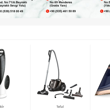
kİr
Tefal