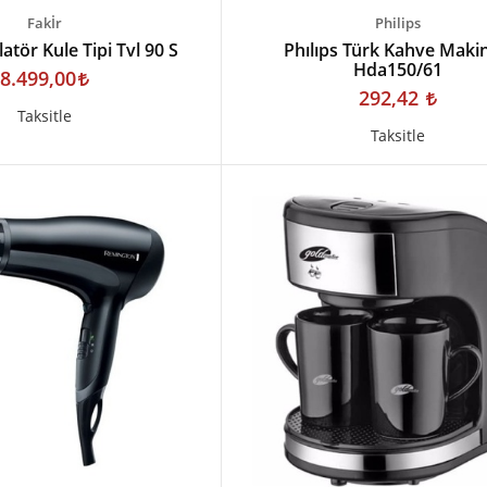
Fakİr
Philips
latör Kule Tipi Tvl 90 S
Phılıps Türk Kahve Maki
Hda150/61
8.499,00
292,42
Taksitle
Taksitle