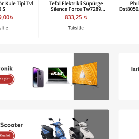
ör Kule Tipi Tvl
Tefal Elektrikli Süpürge
Phı
0 S
Silence Force Tw7289
Dst8050/
2211400975
9,00
833,25
sitle
Taksitle