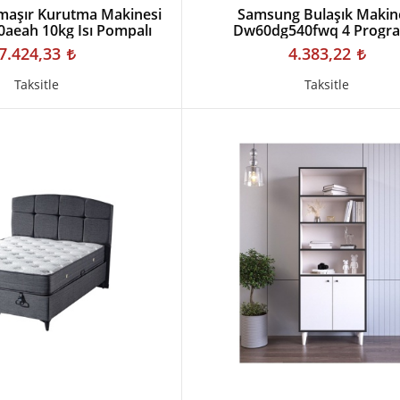
aşır Kurutma Makinesi
Samsung Bulaşık Makin
aeah 10kg Isı Pompalı
Dw60dg540fwq 4 Progra
7.424,33
4.383,22
Taksitle
Taksitle