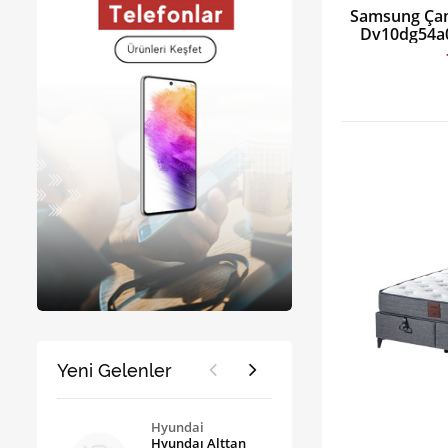
Samsung Çam
Dv10dg54a0
Yeni Gelenler
Hyundai
Hyundaı Alttan