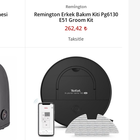
Remİngton
nesi
Remington Erkek Bakım Kiti Pg6130
E51 Groom Kit
262,42
Taksitle