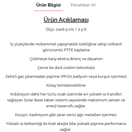
Ürün Bilgisi
Yorumlar
(0)
Ürün Açıklaması
Ölçü: 24x6.5 cm / 2.5 lt
İç yüzeylerde mükemmel yapışmazlık özelliğine sahip volkanit
görünümlü PTFE kaplama
Çizilmeye karşı ekstra direnç ve dayanım
Çevre ile dost üretim teknolojisi
Zehirli gaz çıkarmadan pişirme (PFOA,kadyum veya kurşun içermez)
Kolay temizlenebilme
İndüksiyon dahil her türlü ocak üzerinde en yüksek ısı transferi
sağlayan Solar Base taban sistemi sayesinde maksimum zaman ve
enerji tasarrufu sağlar.
Kurşun, kadmiyum gibi zarar verici ağır metalleri içermez.
Yüksek ısı iletkenliği ile kısık ateşte bile yüksek pişirme performansı
sağlar.