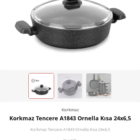
Kişisel Bakım
Züccaciye
Ev Tekstili
Çocuk Gereçleri
Motorsikletler
Isıtma ve Soğutma
Korkmaz
Korkmaz Tencere A1843 Ornella Kısa 24x6,5
Korkmaz Tencere A1843 Ornella Kısa 24x6,5