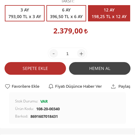
TAKSİT
3 AY
6 AY
12 AY
793,00 TL x 3 AY
396,50 TL x 6 AY
198,25 TL x 12 AY
2.379,00
-
+
SEPETE EKLE
HEMEN AL
Favorilere Ekle
Fiyatı Düşünce Haber Ver
Paylaş
Stok Durumu:
VAR
Ürün Kodu:
108-20-00340
Barkod:
8691607018431