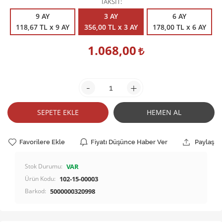
TAKSİT
9 AY
3 AY
6 AY
118,67 TL x 9 AY
356,00 TL x 3 AY
178,00 TL x 6 AY
1.068,00
-
+
SEPETE EKLE
HEMEN AL
Favorilere Ekle
Fiyatı Düşünce Haber Ver
Paylaş
Stok Durumu:
VAR
Ürün Kodu:
102-15-00003
Barkod:
5000000320998