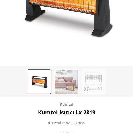
Kişisel Bakım
Züccaciye
Ev Tekstili
Çocuk Gereçleri
Motorsikletler
Isıtma ve Soğutma
Kumtel
Kumtel Isıtıcı Lx-2819
Kumtel Isıtıcı Lx-2819