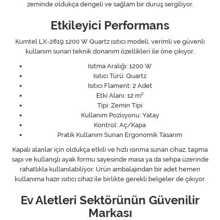
zeminde oldukça dengeli ve sağlam bir duruş sergiliyor.
Etkileyici Performans
Kumtel LX-2819 1200 W Quartz ısıtıcı modeli, verimli ve güvenli
kullanım sunan teknik donanım özellikleri ile öne çıkıyor.
Isıtma Aralığı: 1200 W
Isıtıcı Türü: Quartz
Isıtıcı Flament: 2 Adet
Etki Alanı: 12 m²
Tipi: Zemin Tipi
Kullanım Pozisyonu: Yatay
Kontrol: Aç/Kapa
Pratik Kullanım Sunan Ergonomik Tasarım
Kapalı alanlar için oldukça etkili ve hızlı ısınma sunan cihaz, taşıma
sapı ve kullanışlı ayak formu sayesinde masa ya da sehpa üzerinde
rahatlıkla kullanılabiliyor. Ürün ambalajından bir adet hemen
kullanıma hazır ısıtıcı cihaz ile birlikte gerekli belgeler de çıkıyor.
Ev Aletleri Sektörünün Güvenilir
Markası