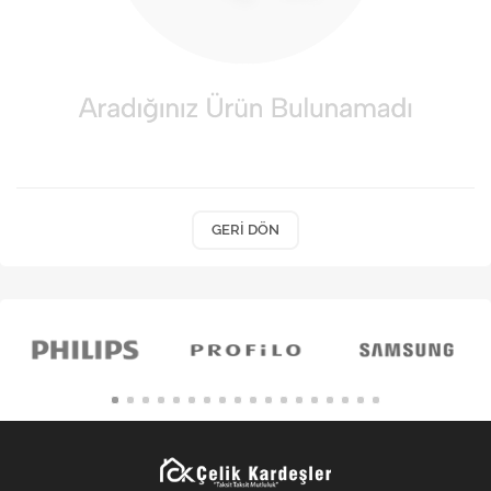
Kişisel Bakım
Züccaciye
Ev Tekstili
Çocuk Gereçleri
Motorsikletler
GERI DÖN
Isıtma ve Soğutma