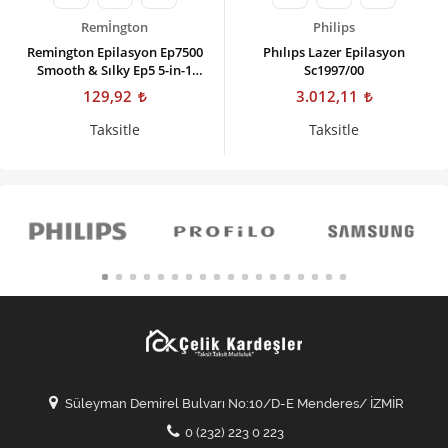
Remİngton
Philips
Remington Epilasyon Ep7500
Phılıps Lazer Epilasyon
Smooth & Sılky Ep5 5-in-1
Sc1997/00
Epilatör
129,92
3.012,11
Taksitle
Taksitle
Süleyman Demirel Bulvarı No:10/D-E Menderes/ İZMİR
0 (232) 223 0 223