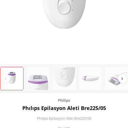
Kişisel Bakım
Züccaciye
Ev Tekstili
Çocuk Gereçleri
Motorsikletler
Isıtma ve Soğutma
Philips
Phılıps Epilasyon Aleti Bre225/05
Phılıps Epilasyon Aleti Bre225/05