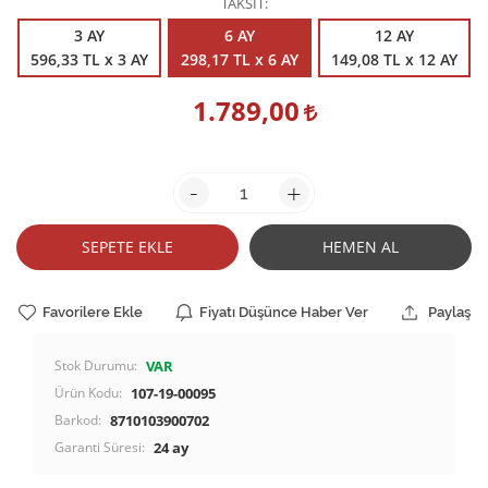
TAKSİT
3 AY
6 AY
12 AY
596,33 TL x 3 AY
298,17 TL x 6 AY
149,08 TL x 12 AY
1.789,00
-
+
SEPETE EKLE
HEMEN AL
Favorilere Ekle
Fiyatı Düşünce Haber Ver
Paylaş
Stok Durumu:
VAR
Ürün Kodu:
107-19-00095
Barkod:
8710103900702
Garanti Süresi:
24 ay