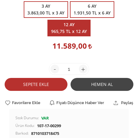
3 AY
6 AY
3.863,00 TL x 3 AY
1.931,50 TL x 6 AY
12 AY
965,75 TL x 12 AY
11.589,00
-
+
SEPETE EKLE
HEMEN AL
Favorilere Ekle
Fiyatı Düşünce Haber Ver
Paylaş
Stok Durumu:
VAR
Ürün Kodu:
107-17-00299
Barkod:
8710103718475