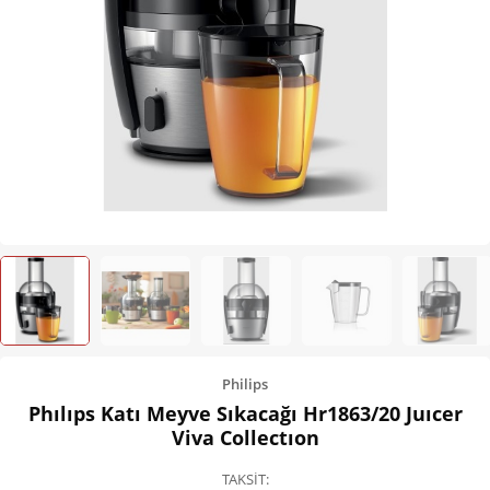
Kişisel Bakım
Züccaciye
Ev Tekstili
Çocuk Gereçleri
Motorsikletler
Isıtma ve Soğutma
Philips
Phılıps Katı Meyve Sıkacağı Hr1863/20 Juıcer
Viva Collectıon
TAKSİT