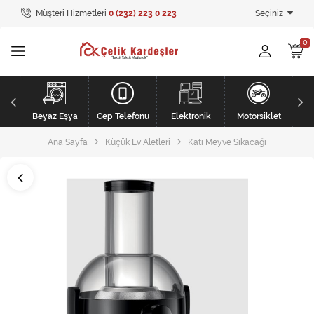
Müşteri Hizmetleri
0 (232) 223 0 223
Seçiniz
Tüm Kategoriler
Ev Tekstili
GİYİM
li
Kişisel Bakım
Beyaz Eşya
Cep Telefonu
Elektronik
Motorsiklet
Ana Sayfa
Küçük Ev Aletleri
Katı Meyve Sıkacağı
Mobilya
Mobilya
Elektronik
Beyaz Eşya
Mobilya
Küçük Ev Aletleri