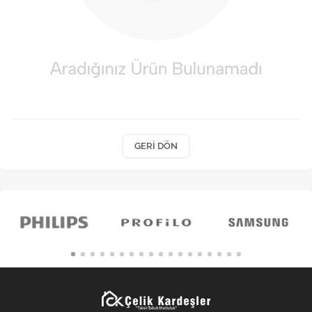
Kişisel Bakım
Züccaciye
Ev Tekstili
Çocuk Gereçleri
Motorsikletler
GERI DÖN
Isıtma ve Soğutma