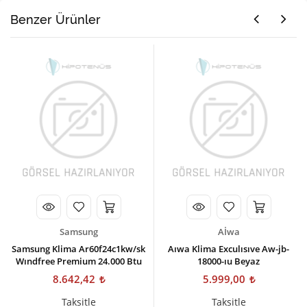
Benzer Ürünler
Samsung
Aİwa
Samsung Klima Ar60f24c1kw/sk
Aıwa Klima Exculısıve Aw-jb-
Wındfree Premium 24.000 Btu
18000-ıu Beyaz
8.642,42
5.999,00
Taksitle
Taksitle