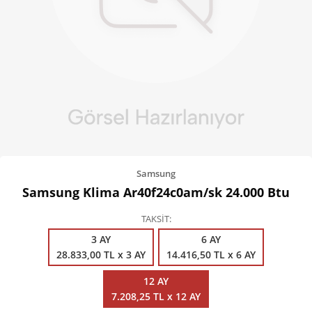
Kişisel Bakım
Züccaciye
Ev Tekstili
Çocuk Gereçleri
Motorsikletler
Isıtma ve Soğutma
Samsung
Samsung Klima Ar40f24c0am/sk 24.000 Btu
TAKSİT
3 AY
6 AY
28.833,00 TL x 3 AY
14.416,50 TL x 6 AY
12 AY
7.208,25 TL x 12 AY