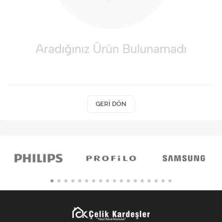
Kişisel Bakım
Züccaciye
Ev Tekstili
Çocuk Gereçleri
Motorsikletler
GERI DÖN
Isıtma ve Soğutma