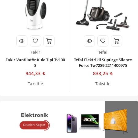
Fakİr
Tefal
Fakir Vantilatör Kule Tipi Tvl 90
Tefal Elektrikli Süpürge Silence
S
Force Tw7289 2211400975
944,33
833,25
Taksitle
Taksitle