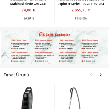
Makinesi Zinde Gm-7331
Explorer Series 130 2211401083
74,08
2.855,75
Taksitle
Taksitle
Fırsat Ürünü