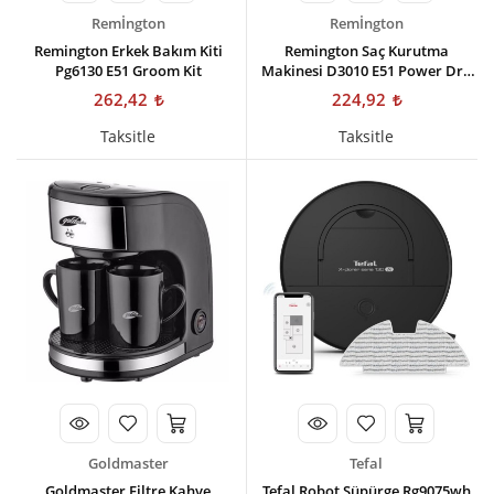
Remİngton
Remİngton
Remington Erkek Bakım Kiti
Remington Saç Kurutma
Pg6130 E51 Groom Kit
Makinesi D3010 E51 Power Dry
2000 Dryer
262,42
224,92
Taksitle
Taksitle
Goldmaster
Tefal
Goldmaster Filtre Kahve
Tefal Robot Süpürge Rg9075wh