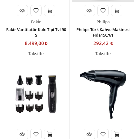
Fakİr
Philips
Fakir Vantilatör Kule Tipi Tvl 90
Phılıps Türk Kahve Makinesi
S
Hda150/61
8.499,00
292,42
Taksitle
Taksitle