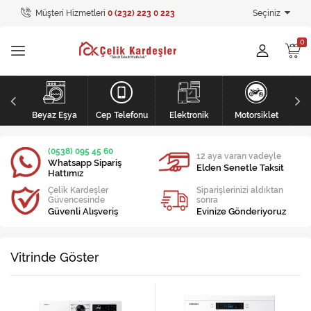
Müşteri Hizmetleri
0 (232) 223 0 223
Seçiniz
Tüm Kategoriler
Ev Tekstili
GİYİM
li
Kişisel Bakım
Beyaz Eşya
Cep Telefonu
Elektronik
Motorsiklet
Mobilya
(0538) 095 45 60
12 aya varan vadeyle
Whatsapp Sipariş
Elden Senetle Taksit
Hattımız
Mobilya
Çelik Kardeşler
Siparişlerinizi aldıktan
Güvencesinde
sonra
Elektronik
Güvenli Alışveriş
Evinize Gönderiyoruz
Beyaz Eşya
Vitrinde Göster
Mobilya
Küçük Ev Aletleri