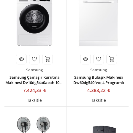
Kişisel Bakım
Züccaciye
Ev Tekstili
Çocuk Gereçleri
Motorsikletler
Isıtma ve Soğutma
Samsung
Samsung
Samsung Çamaşır Kurutma
Samsung Bulaşık Makinesi
Makinesi Dv10dg54a0aeah 10kg
Dw60dg540fwq 4 Programlı
Isı Pompalı
7.424,33
4.383,22
Taksitle
Taksitle