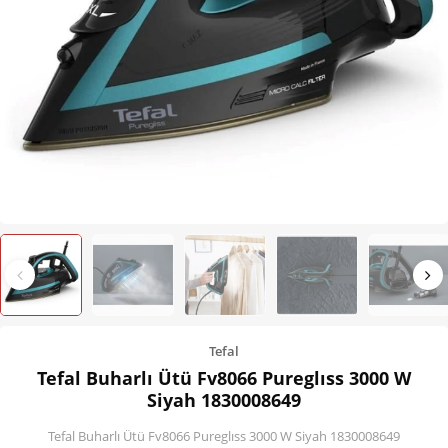
Kişisel Bakım
Züccaciye
Ev Tekstili
Çocuk Gereçleri
Motorsikletler
Isıtma ve Soğutma
Tefal
Tefal Buharlı Ütü Fv8066 Pureglıss 3000 W
Siyah 1830008649
Tefal Buharlı Ütü Fv8066 Pureglıss 3000 W Siyah 1830008649