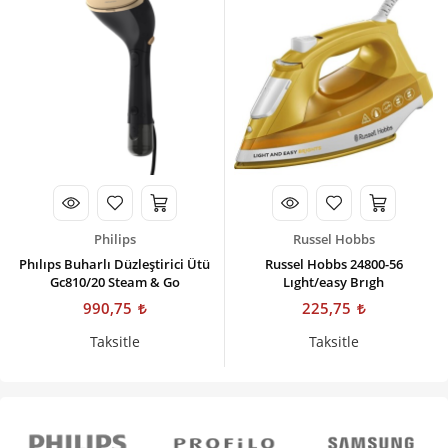
Philips
Russel Hobbs
Phılıps Buharlı Düzleştirici Ütü
Russel Hobbs 24800-56
Gc810/20 Steam & Go
Lıght/easy Brıgh
990,75
225,75
Taksitle
Taksitle