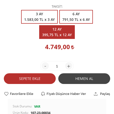
TAKSİT
3 AY
6 AY
1.583,00 TL x 3 AY
791,50 TL x 6 AY
12 AY
395,75 TL x 12 AY
4.749,00
-
+
SEPETE EKLE
HEMEN AL
Favorilere Ekle
Fiyatı Düşünce Haber Ver
Paylaş
Stok Durumu:
VAR
Ürün Kodu:
107-23-00034