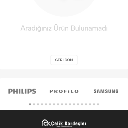
Kişisel Bakım
Züccaciye
Ev Tekstili
Çocuk Gereçleri
Motorsikletler
GERI DÖN
Isıtma ve Soğutma