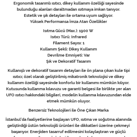
Ergonomik tasarımlı ısıtıcı, dikey kullanım özelliği sayesinde
bulunduğu alanları daraltmadan ısıtmaya imkan tanıyor.
Estetik ve şık detayları ile ortama uyum sağlıyor.
Yüksek Performansa İmza Atan Özellikler
Isıtma Gücü (Max.): 1900 W
Isıtıcı Türü: Infrared
Filament Sayısı: 1
Kullanım Şekli: Dikey Kullanım
Devrilme Emniyeti: Var
Şık ve Dekoratif Tasarım
Kullanışlı ve dekoratif tasarım detayları ile ön plana çıkan kule tipi
ısıtıcı; özel olarak geliştirilmiş mikatronik teknolojisi ve dikey
kullanım özelliği sayesinde konforlu bir kullanımı mümkün kılıyor.
Kutusunda kullanma kılavuzu ve garanti belgesi ile birlikte yer alan
UFO ısıtıcı hakkındaki bilgileri, modelin kullanma kılavuzundan elde
etmek mümkün oluyor.
Benzersiz Teknolojileri ile Öne Çıkan Marka
İstanbul'da faaliyetlerine başlayan UFO, ısıtma ve soğutma alanında
geliştirdiği üstün teknolojili ürünleri ile dikkatleri üzerine çekmeyi
başarıyor. Enerjiden tasarruf edilmesini kolaylaştıran ve güçlü