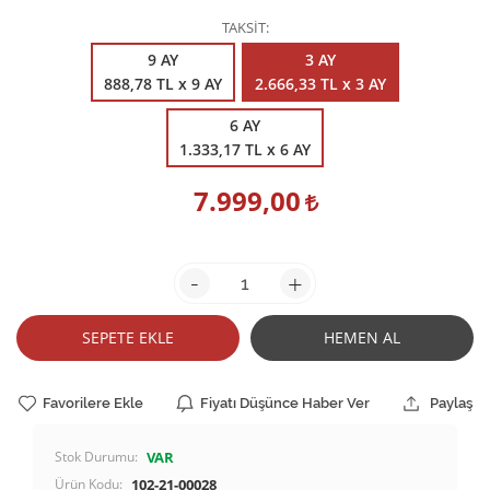
TAKSİT
9 AY
3 AY
888,78 TL x 9 AY
2.666,33 TL x 3 AY
6 AY
1.333,17 TL x 6 AY
7.999,00
-
+
SEPETE EKLE
HEMEN AL
Favorilere Ekle
Fiyatı Düşünce Haber Ver
Paylaş
Stok Durumu:
VAR
Ürün Kodu:
102-21-00028