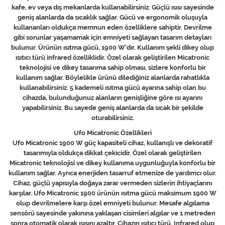
kafe, ev veya dış mekanlarda kullanabilirsiniz. Güçlü ısısı sayesinde
geniş alanlarda da sıcaklık sağlar. Gücü ve ergonomik oluşuyla
kullananları oldukça memnun eden özelliklere sahiptir. Devrilme
gibi sorunlar yaşamamak için emniyeti sağlayan tasarım detayları
bulunur. Ürünün ısıtma gücü, 1900 W’dır. Kullanım şekli dikey olup
ısıtıcı türü infrared özelliklidir. Özel olarak geliştirilen Micatronic
teknolojisi ve dikey tasarıma sahip olması, sizlere konforlu bir
kullanım sağlar. Böylelikle ürünü dilediğiniz alanlarda rahatlıkla
kullanabilirsiniz. 5 kademeli ısıtma gücü ayarına sahip olan bu
cihazda, bulunduğunuz alanların genişliğine göre ısı ayarını
yapabilirsiniz. Bu sayede geniş alanlarda da sıcak bir şekilde
oturabilirsiniz.
Ufo Micatronic Özellikleri
Ufo Micatronic 1900 W güç kapasiteli cihaz, kullanışlı ve dekoratif
tasarımıyla oldukça dikkat çekicidir. Özel olarak geliştirilen
Micatronic teknolojisi ve dikey kullanıma uygunluğuyla konforlu bir
kullanım sağlar. Ayrıca enerjiden tasarruf etmenize de yardımcı olur.
Cihaz, güçlü yapısıyla doğaya zarar vermeden sizlerin ihtiyaçlarını
karşılar. Ufo Micatronic 1900 ürünün ısıtma gücü maksimum 1900 W
olup devrilmelere karşı özel emniyeti bulunur. Mesafe algılama
sensörü sayesinde yakınına yaklaşan cisimleri algılar ve 1 metreden
sonra otomatik olarak ısısını azaltır. Cihazın ısıtıcı türü, Infrared olup