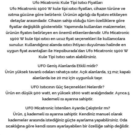
Ufo Micatronic Kule Tipi Isıtıcı Fiyatları
Ufo Micatronic 1900 W kule tipi ısıtıcı fiyatları, cihazın türüne ve
ısıtma gücüne göre belirlenir. Ürünün ağırlığı da fiyatını etkileyen
detaylar arasındadır. Cihazın sahip olduğu tüm özelliklere göre
fiyatlar değişiklik gösterebilir. Yapımında kullanılan malzemeler,
ürünün fiyatını belirleyen en önemli etkenlerdendir. Ufo Micatronic
1900 W kule tipi ısıtıcı en ucuz fiyat seçenekleri ile kullanıcılara
sunulur. Kullandığınız alanda ısıtıcı ihtiyacı duyulması halinde en
uygun fiyat avantajları ile Hepsiburada’dan Ufo Micatronic 1900 W
Kule Tipi Isıtıcı satın alabilirsiniz.
UFO Geniş Alanlarda Etkili midir?
Ürün yüksek tavanlı odaları rahatça ısıtır. Açık alanlarda, 13 m2; kapalı
alanlarda ise 20 m2 için uygunluk taşır.
UFO Isıtıcının Güç Seçenekleri Nelerdir?
Ürün en düşük 900 watt, en yüksek 1800 watt aralığındadır. Ayrıca 5
kademeli ısı ayarına sahiptir.
UFO Micatronic İstenilen Ayarda Çalıştırılır mı?
Ürün, 5 kademeli ısı ayarına sahiptir. Kendiniz manuel olarak
kademeler arasında istediğiniz güçte ayarlama yapabilirsiniz. Oda
sıcaklığına göre kendi ısısını ayarlayabilen bir özelliğe sahip değildir.