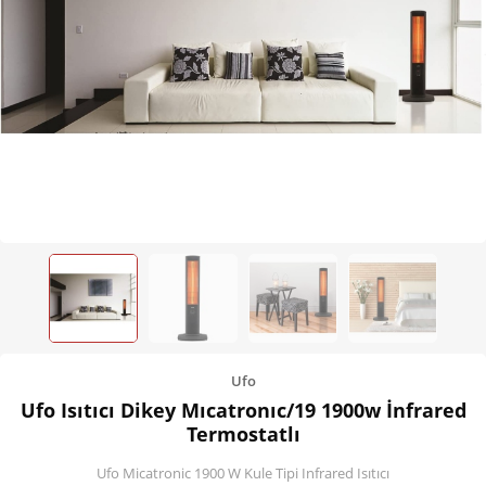
Kişisel Bakım
Züccaciye
Ev Tekstili
Çocuk Gereçleri
Motorsikletler
Isıtma ve Soğutma
Ufo
Ufo Isıtıcı Dikey Mıcatronıc/19 1900w İnfrared
Termostatlı
Ufo Micatronic 1900 W Kule Tipi Infrared Isıtıcı