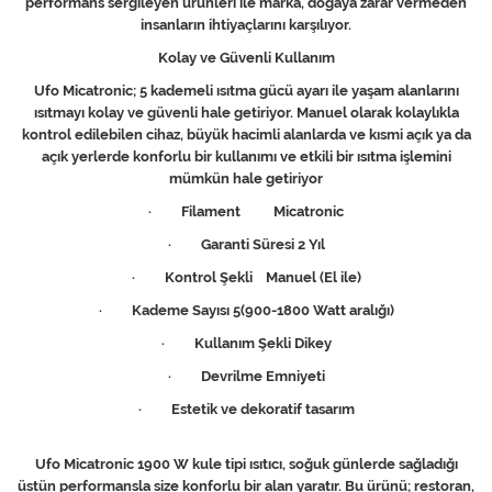
performans sergileyen ürünleri ile marka, doğaya zarar vermeden
insanların ihtiyaçlarını karşılıyor.
Kolay ve Güvenli Kullanım
Ufo Micatronic; 5 kademeli ısıtma gücü ayarı ile yaşam alanlarını
ısıtmayı kolay ve güvenli hale getiriyor. Manuel olarak kolaylıkla
kontrol edilebilen cihaz, büyük hacimli alanlarda ve kısmi açık ya da
açık yerlerde konforlu bir kullanımı ve etkili bir ısıtma işlemini
mümkün hale getiriyor
· Filament Micatronic
· Garanti Süresi 2 Yıl
· Kontrol Şekli Manuel (El ile)
· Kademe Sayısı 5(900-1800 Watt aralığı)
· Kullanım Şekli Dikey
· Devrilme Emniyeti
· Estetik ve dekoratif tasarım
Ufo Micatronic 1900 W kule tipi ısıtıcı, soğuk günlerde sağladığı
üstün performansla size konforlu bir alan yaratır. Bu ürünü; restoran,