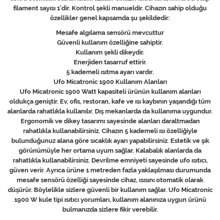
filament sayısı 1’dir. Kontrol şekli manueldir. Cihazın sahip olduğu
özellikler genel kapsamda şu şekildedir:
Mesafe algılama sensörü mevcuttur
Güvenli kullanım özelliğine sahiptir.
Kullanım şekli dikeydir.
Enerjiden tasarruf ettirir.
5 kademeli ısıtma ayarı vardır.
Ufo Micatronic 1900 Kullanım Alanları
Ufo Micatronic 1900 Watt kapasiteli ürünün kullanım alanları
oldukça geniştir. Ev, ofis, restoran, kafe ve ısı kaybının yaşandığı tüm
alanlarda rahatlıkla kullanılır. Dış mekanlarda da kullanıma uygundur.
Ergonomik ve dikey tasarımı sayesinde alanları daraltmadan
rahatlıkla kullanabilirsiniz. Cihazın 5 kademeli ısı özelliğiyle
bulunduğunuz alana göre sıcaklık ayarı yapabilirsiniz. Estetik ve şık
görünümüyle her ortama uyum sağlar. Kalabalık alanlarda da
rahatlıkla kullanabilirsiniz. Devrilme emniyeti sayesinde ufo ısıtıcı,
güven verir. Ayrıca ürüne 1 metreden fazla yaklaşılması durumunda
mesafe sensörü özelliği sayesinde cihaz, ısısını otomatik olarak
düşürür. Böylelikle sizlere güvenli bir kullanım sağlar. Ufo Micatronic
1900 W kule tipi ısıtıcı yorumları, kullanım alanınıza uygun ürünü
bulmanızda sizlere fikir verebilir.