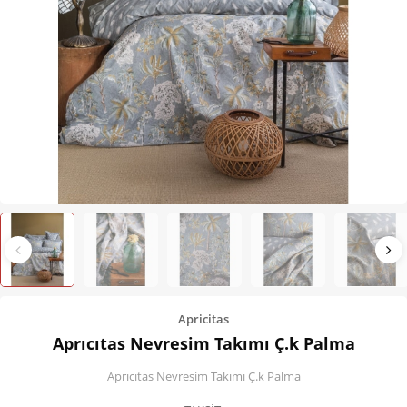
Kişisel Bakım
Züccaciye
Ev Tekstili
Çocuk Gereçleri
Motorsikletler
Isıtma ve Soğutma
Apricitas
Aprıcıtas Nevresim Takımı Ç.k Palma
Aprıcıtas Nevresim Takımı Ç.k Palma