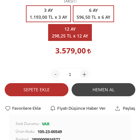
TAKSİT
3 AY
6 AY
1.193,00 TL x 3 AY
596,50 TL x 6 AY
12 AY
298,25 TL x 12 AY
3.579,00
-
+
SEPETE EKLE
HEMEN AL
Favorilere Ekle
Fiyatı Düşünce Haber Ver
Paylaş
Stok Durumu:
VAR
Ürün Kodu:
105-23-00549
Barkod:
2800000916572