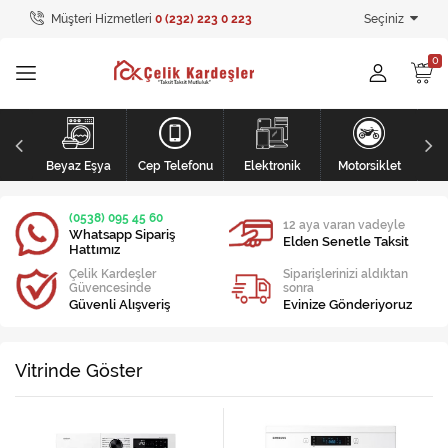
Müşteri Hizmetleri
0 (232) 223 0 223
Seçiniz
Tüm Kategoriler
Ev Tekstili
GİYİM
li
Kişisel Bakım
Beyaz Eşya
Cep Telefonu
Elektronik
Motorsiklet
Mobilya
(0538) 095 45 60
12 aya varan vadeyle
Whatsapp Sipariş
Elden Senetle Taksit
Hattımız
Mobilya
Çelik Kardeşler
Siparişlerinizi aldıktan
Güvencesinde
sonra
Elektronik
Güvenli Alışveriş
Evinize Gönderiyoruz
Beyaz Eşya
Vitrinde Göster
Mobilya
Küçük Ev Aletleri