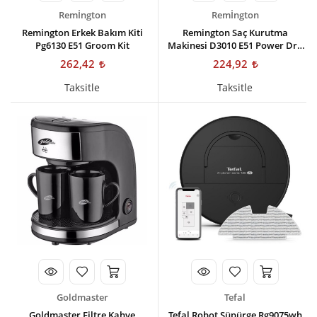
Remİngton
Remİngton
Remington Erkek Bakım Kiti
Remington Saç Kurutma
Pg6130 E51 Groom Kit
Makinesi D3010 E51 Power Dry
2000 Dryer
262,42
224,92
Taksitle
Taksitle
Goldmaster
Tefal
Goldmaster Filtre Kahve
Tefal Robot Süpürge Rg9075wh