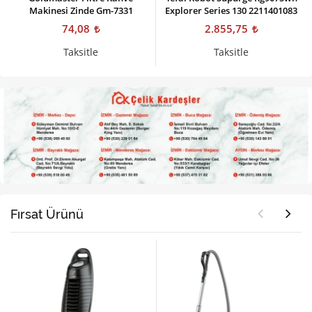
Makinesi Zinde Gm-7331
Explorer Series 130 2211401083
74,08
2.855,75
Taksitle
Taksitle
Fırsat Ürünü