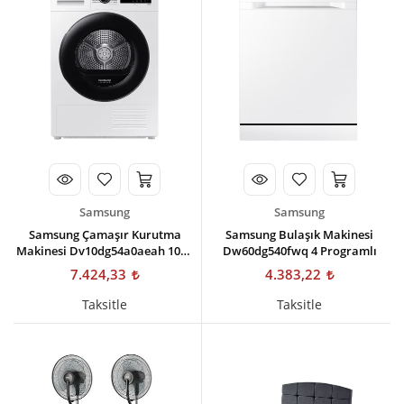
Kişisel Bakım
Züccaciye
Ev Tekstili
Çocuk Gereçleri
Motorsikletler
Isıtma ve Soğutma
Samsung
Samsung
Samsung Çamaşır Kurutma
Samsung Bulaşık Makinesi
Makinesi Dv10dg54a0aeah 10kg
Dw60dg540fwq 4 Programlı
Isı Pompalı
7.424,33
4.383,22
Taksitle
Taksitle