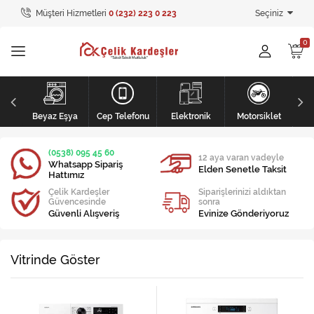
Müşteri Hizmetleri
0 (232) 223 0 223
Seçiniz
Tüm Kategoriler
Ev Tekstili
GİYİM
li
Kişisel Bakım
Beyaz Eşya
Cep Telefonu
Elektronik
Motorsiklet
Mobilya
(0538) 095 45 60
12 aya varan vadeyle
Whatsapp Sipariş
Elden Senetle Taksit
Hattımız
Mobilya
Çelik Kardeşler
Siparişlerinizi aldıktan
Güvencesinde
sonra
Elektronik
Güvenli Alışveriş
Evinize Gönderiyoruz
Beyaz Eşya
Vitrinde Göster
Mobilya
Küçük Ev Aletleri