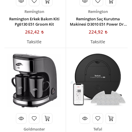
Remİngton
Remİngton
Remington Erkek Bakım Kiti
Remington Saç Kurutma
Pg6130 E51 Groom Kit
Makinesi D3010 E51 Power Dry
2000 Dryer
262,42
224,92
Taksitle
Taksitle
Goldmaster
Tefal