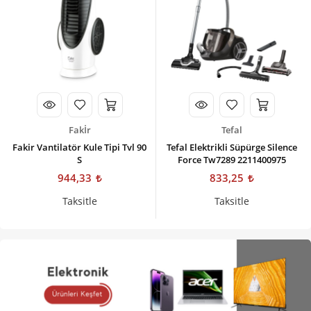
Fakİr
Tefal
Fakir Vantilatör Kule Tipi Tvl 90
Tefal Elektrikli Süpürge Silence
S
Force Tw7289 2211400975
944,33
833,25
Taksitle
Taksitle