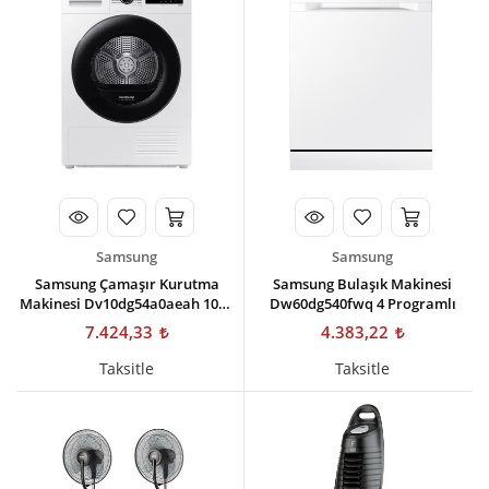
Kişisel Bakım
Züccaciye
Ev Tekstili
Çocuk Gereçleri
Motorsikletler
Isıtma ve Soğutma
Samsung
Samsung
Samsung Çamaşır Kurutma
Samsung Bulaşık Makinesi
Makinesi Dv10dg54a0aeah 10kg
Dw60dg540fwq 4 Programlı
Isı Pompalı
7.424,33
4.383,22
Taksitle
Taksitle