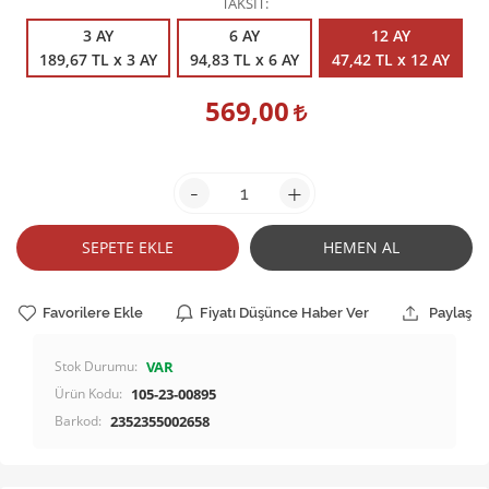
TAKSİT
3 AY
6 AY
12 AY
189,67 TL x 3 AY
94,83 TL x 6 AY
47,42 TL x 12 AY
569,00
-
+
SEPETE EKLE
HEMEN AL
Favorilere Ekle
Fiyatı Düşünce Haber Ver
Paylaş
Stok Durumu:
VAR
Ürün Kodu:
105-23-00895
Barkod:
2352355002658