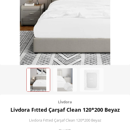
Kişisel Bakım
Züccaciye
Ev Tekstili
Çocuk Gereçleri
Motorsikletler
Isıtma ve Soğutma
Lİvdora
Livdora Fıtted Çarşaf Clean 120*200 Beyaz
Livdora Fıtted Çarşaf Clean 120*200 Beyaz