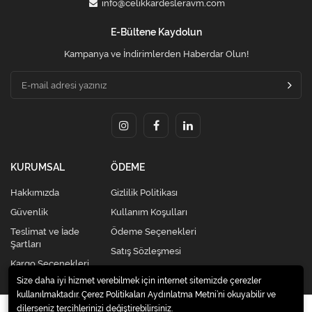
info@celikkardesleravm.com
E-Bültene Kaydolun
Kampanya ve İndirimlerden Haberdar Olun!
KURUMSAL
ÖDEME
Hakkımızda
Gizlilik Politikası
Güvenlik
Kullanım Koşulları
Teslimat ve İade
Ödeme Seçenekleri
Şartları
Satış Sözleşmesi
Kargo Seçenekleri
Size daha iyi hizmet verebilmek için internet sitemizde çerezler
kullanılmaktadır. Çerez Politikaları Aydınlatma Metni’ni okuyabilir ve
dilerseniz tercihlerinizi değiştirebilirsiniz.
© 2020
Kredi Kartsız Elden Taksitli Alışveriş Merkezi |