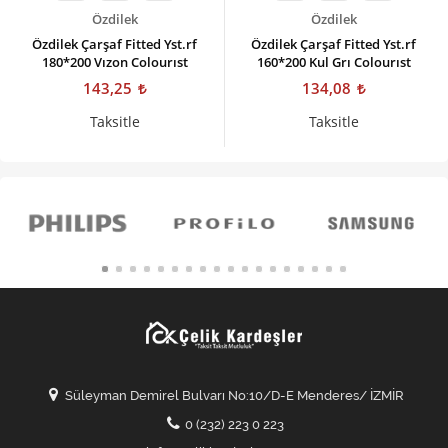
Özdilek
Özdilek
Özdilek Çarşaf Fitted Yst.rf
Özdilek Çarşaf Fitted Yst.rf
180*200 Vızon Colourıst
160*200 Kul Grı Colourıst
143,25
134,08
Taksitle
Taksitle
Süleyman Demirel Bulvarı No:10/D-E Menderes/ İZMİR
0 (232) 223 0 223