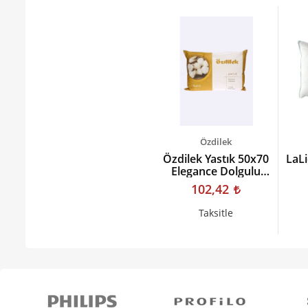
Özdilek
Özdilek Yastık 50x70
LaL
Elegance Dolgulu
Beyaz
102,42
Taksitle