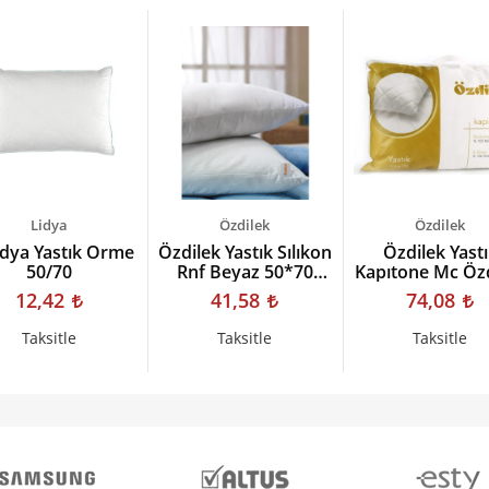
Lidya
Özdilek
Özdilek
idya Yastık Orme
Özdilek Yastık Sılıkon
Özdilek Yastı
50/70
Rnf Beyaz 50*70
Kapıtone Mc Öz
(800gr)
50*70
12,42
41,58
74,08
Taksitle
Taksitle
Taksitle