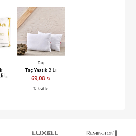
Taç
k
Taç Yastık 2 Lı
dilek
69,08
Taksitle