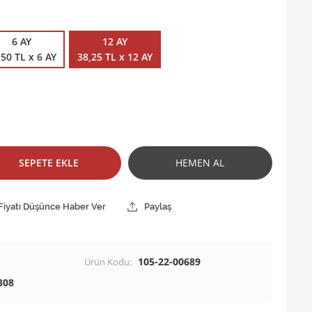
6 AY
12 AY
,50 TL x 6 AY
38,25 TL x 12 AY
SEPETE EKLE
HEMEN AL
Fiyatı Düşünce Haber Ver
Paylaş
105-22-00689
Ürün Kodu:
308