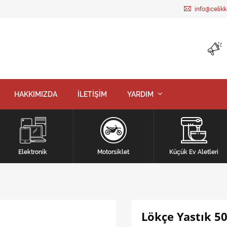
info@celik
HAKKIMIZDA
İLETİŞİM
YARDIM
Elektronik
Motorsiklet
Küçük Ev Aletleri
Lökçe Yastık 5