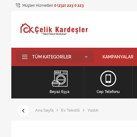
Müşteri Hizmetleri
0 (232) 223 0 223
TÜM KATEGORILER
KAMPANYALAR
Beyaz Eşya
Cep Telefonu
Ana Sayfa
Ev Tekstili
Yastık