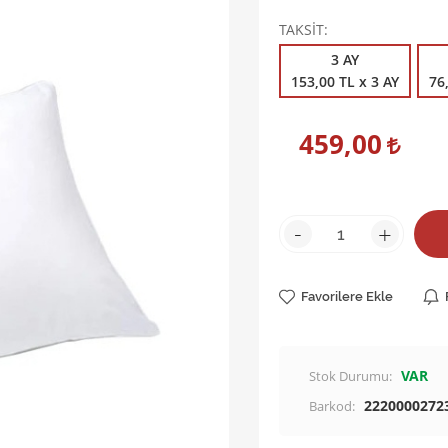
TAKSİT
3 AY
153,00 TL x 3 AY
76
459,00
-
+
Favorilere Ekle
VAR
Stok Durumu:
2220000272
Barkod: