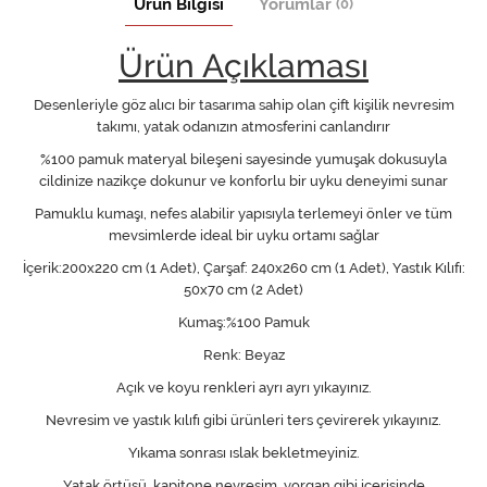
Ürün Bilgisi
Yorumlar
(0)
Ürün Açıklaması
Desenleriyle göz alıcı bir tasarıma sahip olan çift kişilik nevresim
takımı, yatak odanızın atmosferini canlandırır
%100 pamuk materyal bileşeni sayesinde yumuşak dokusuyla
cildinize nazikçe dokunur ve konforlu bir uyku deneyimi sunar
Pamuklu kumaşı, nefes alabilir yapısıyla terlemeyi önler ve tüm
mevsimlerde ideal bir uyku ortamı sağlar
İçerik:200x220 cm (1 Adet), Çarşaf: 240x260 cm (1 Adet), Yastık Kılıfı:
50x70 cm (2 Adet)
Kumaş:%100 Pamuk
Renk: Beyaz
Açık ve koyu renkleri ayrı ayrı yıkayınız.
Nevresim ve yastık kılıfı gibi ürünleri ters çevirerek yıkayınız.
Yıkama sonrası ıslak bekletmeyiniz.
Yatak örtüsü, kapitone nevresim, yorgan gibi içerisinde