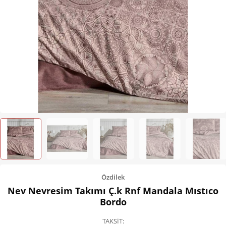
Kişisel Bakım
Züccaciye
Ev Tekstili
Çocuk Gereçleri
Motorsikletler
Isıtma ve Soğutma
Özdilek
Nev Nevresim Takımı Ç.k Rnf Mandala Mıstıco
Bordo
TAKSİT