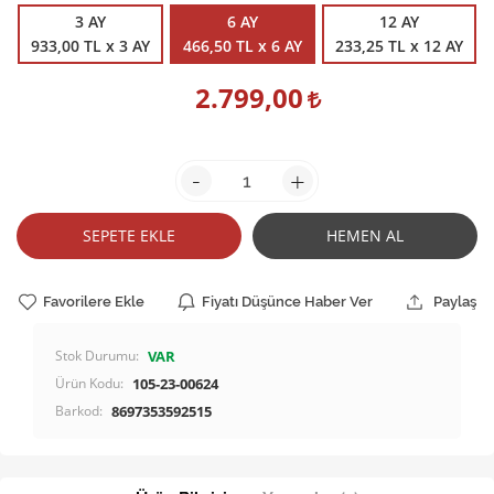
3 AY
6 AY
12 AY
933,00 TL x 3 AY
466,50 TL x 6 AY
233,25 TL x 12 AY
2.799,00
-
+
SEPETE EKLE
HEMEN AL
Favorilere Ekle
Fiyatı Düşünce Haber Ver
Paylaş
Stok Durumu:
VAR
Ürün Kodu:
105-23-00624
Barkod:
8697353592515