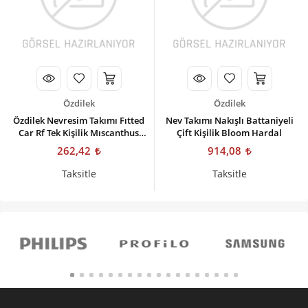
Özdilek
Özdilek
Özdilek Nevresim Takımı Fıtted
Nev Takımı Nakışlı Battaniyeli
Car Rf Tek Kişilik Mıscanthus
Çift Kişilik Bloom Hardal
Krem
262,42
914,08
Taksitle
Taksitle