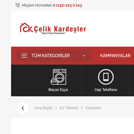
Müşteri Hizmetleri
0 (232) 223 0 223
TÜM KATEGORILER
KAMPANYALAR
Beyaz Eşya
Cep Telefonu
Ana Sayfa
Ev Tekstili
Havlular