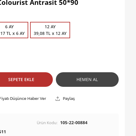
olourist Antrasit 50*90
6 AY
12 AY
,17 TL x 6 AY
39,08 TL x 12 AY
SEPETE EKLE
HEMEN AL
Fiyatı Düşünce Haber Ver
Paylaş
105-22-00884
Ürün Kodu:
511