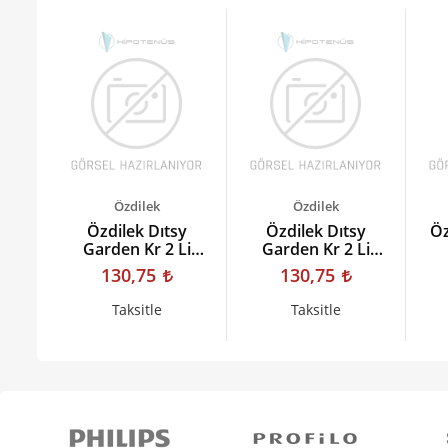
Özdilek
Özdilek
50*90
Özdilek Dıtsy
Özdilek Dıtsy
Öz
yaz
Garden Kr 2 Li
Garden Kr 2 Li
Kt.havlu Nak1 Bej-
Kt.havlu Nak3 Gri-gri
130,75
130,75
bej
Taksitle
Taksitle