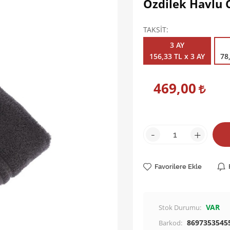
Özdilek Havlu C
TAKSİT
3 AY
156,33 TL x 3 AY
78
469,00
-
+
Favorilere Ekle
VAR
Stok Durumu:
8697353545
Barkod: