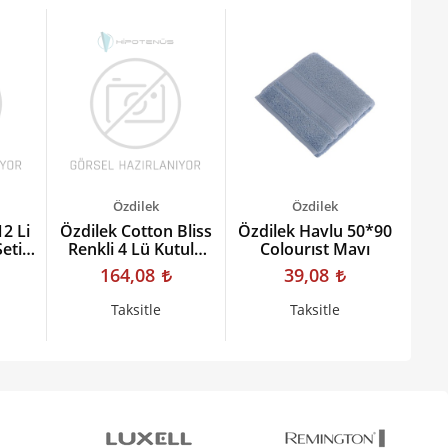
Özdilek
Özdilek
2 Li
Özdilek Cotton Bliss
Özdilek Havlu 50*90
Nur
eti
Renkli 4 Lü Kutulu
Colourıst Mavı
Havlu
164,08
39,08
Taksitle
Taksitle