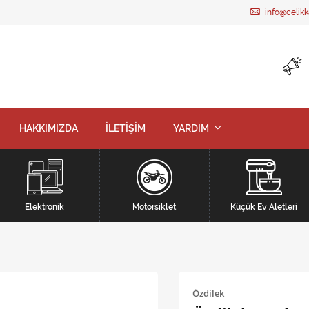
info@celik
HAKKIMIZDA
İLETİŞİM
YARDIM
Elektronik
Motorsiklet
Küçük Ev Aletleri
Özdilek