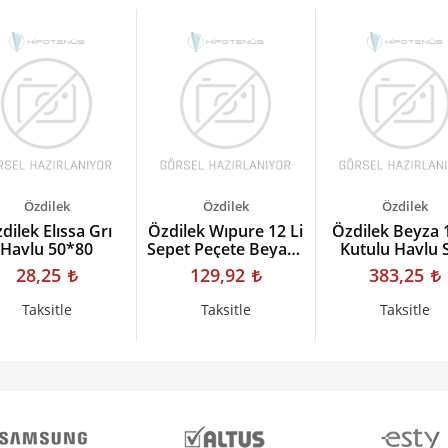
Özdilek
Özdilek
Özdilek
dilek Elıssa Grı
Özdilek Wıpure 12 Li
Özdilek Beyza 1
Havlu 50*80
Sepet Peçete Beyaz -
Kutulu Havlu S
Mavi Nakış
Krem
28,25
129,92
383,25
Taksitle
Taksitle
Taksitle