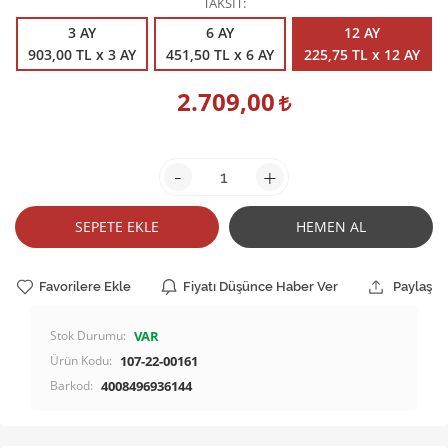
TAKSİT
3 AY
6 AY
12 AY
903,00 TL x 3 AY
451,50 TL x 6 AY
225,75 TL x 12 AY
2.709,00
-
+
SEPETE EKLE
HEMEN AL
Favorilere Ekle
Fiyatı Düşünce Haber Ver
Paylaş
Stok Durumu:
VAR
Ürün Kodu:
107-22-00161
Barkod:
4008496936144