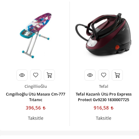
CingillioĞlu
Tefal
Cıngıllıoğlu Ütü Masası Cm-777
Tefal Kazanlı Ütü Pro Express
Tıtanıc
Protect Gv9230 1830007725
396,56
916,58
Taksitle
Taksitle