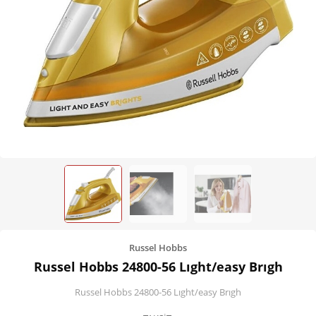
Kişisel Bakım
Züccaciye
Ev Tekstili
Çocuk Gereçleri
Motorsikletler
Isıtma ve Soğutma
Russel Hobbs
Russel Hobbs 24800-56 Lıght/easy Brıgh
Russel Hobbs 24800-56 Lıght/easy Brıgh