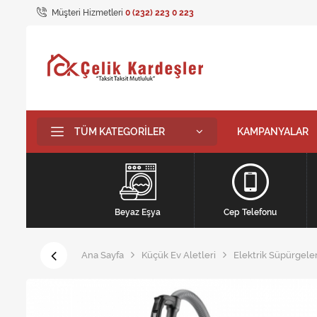
Müşteri Hizmetleri
0 (232) 223 0 223
TÜM KATEGORILER
KAMPANYALAR
Beyaz Eşya
Cep Telefonu
Ana Sayfa
Küçük Ev Aletleri
Elektrik Süpürgeler