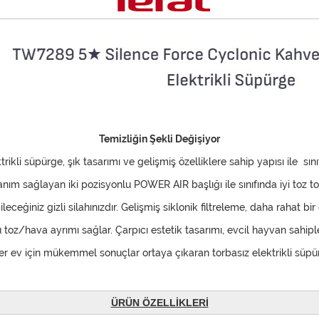
Temizliğin Şekli Değişiyor
rikli süpürge, şık tasarımı ve gelişmiş özelliklere sahip yapısı ile sın
ım sağlayan iki pozisyonlu POWER AIR başlığı ile sınıfında iyi toz t
ceğiniz gizli silahınızdır. Gelişmiş siklonik filtreleme, daha rahat bir 
 toz/hava ayrımı sağlar. Çarpıcı estetik tasarımı, evcil hayvan sahipleri
 her ev için mükemmel sonuçlar ortaya çıkaran torbasız elektrikli süpü
ÜRÜN ÖZELLİKLERİ