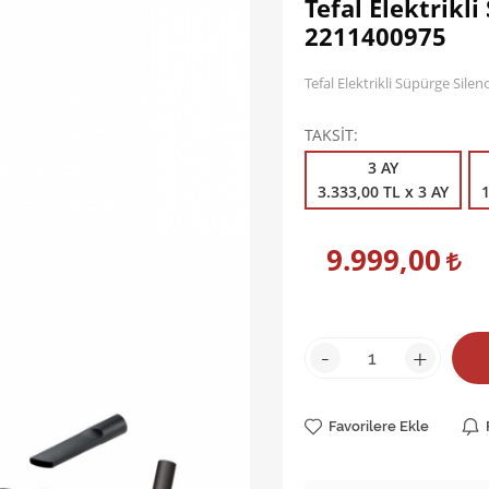
Tefal Elektrikl
2211400975
Tefal Elektrikli Süpürge Sile
TAKSİT
3 AY
3.333,00 TL x 3 AY
1
9.999,00
-
+
Favorilere Ekle