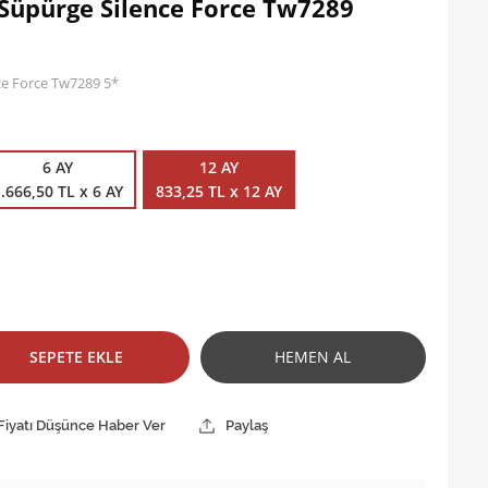
i Süpürge Silence Force Tw7289
nce Force Tw7289 5*
6 AY
12 AY
.666,50 TL x 6 AY
833,25 TL x 12 AY
SEPETE EKLE
HEMEN AL
Fiyatı Düşünce Haber Ver
Paylaş