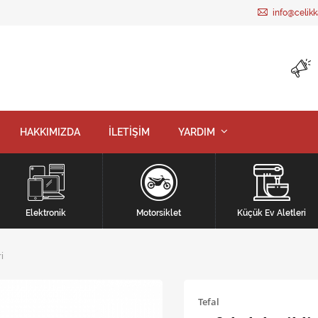
info@celik
HAKKIMIZDA
İLETİŞİM
YARDIM
Elektronik
Motorsiklet
Küçük Ev Aletleri
i
Tefal