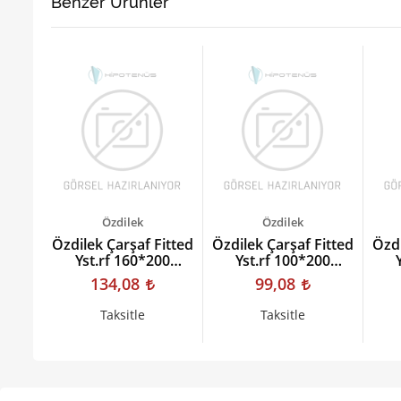
Benzer Ürünler
Özdilek
Özdilek
itted
Özdilek Çarşaf Fitted
Özdilek Çarşaf Fitted
Özdi
 Rose
Yst.rf 160*200
Yst.rf 100*200
Vanılya Colourıst
Murdum Colourıst
Ku
134,08
99,08
Taksitle
Taksitle