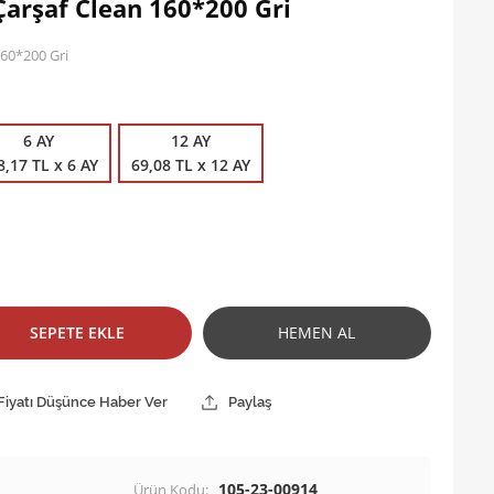
Çarşaf Clean 160*200 Gri
160*200 Gri
6 AY
12 AY
8,17 TL x 6 AY
69,08 TL x 12 AY
SEPETE EKLE
HEMEN AL
Fiyatı Düşünce Haber Ver
Paylaş
105-23-00914
Ürün Kodu: