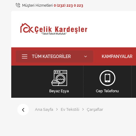
Müşteri Hizmetleri
0 (232) 223 0 223
TÜM KATEGORILER
KAMPANYALAR
Beyaz Eşya
Cep Telefonu
Ana Sayfa
Ev Tekstili
Çarşaflar