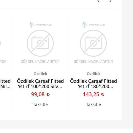
Özdilek
Özdilek
itted
Özdilek Çarşaf Fitted
Özdilek Çarşaf Fitted
Özdi
 Nıl
Yst.rf 100*200 Sılver
Yst.rf 180*200
Colourıst
Murdum Colourıst
Mu
99,08
143,25
Taksitle
Taksitle