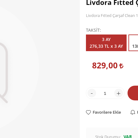
Livdora Fıtted 
Livdora Fıtted Çarşaf Clean 
TAKSİT
3 AY
276,33 TL x 3 AY
13
829,00
-
+
Favorilere Ekle
VAR
Stok Durumu: