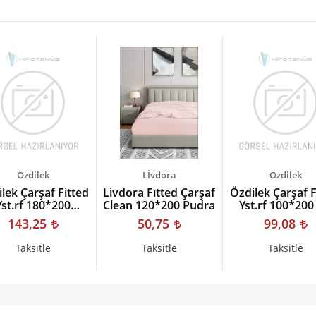
Özdilek
Lİvdora
Özdilek
lek Çarşaf Fitted
Livdora Fıtted Çarşaf
Özdilek Çarşaf F
Yst.rf 180*200
Clean 120*200 Pudra
Yst.rf 100*200
mbejı Colourıst
Colourıst
143,25
50,75
99,08
Taksitle
Taksitle
Taksitle