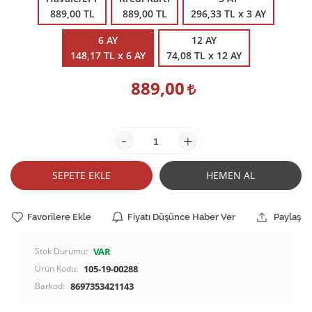
889,00 TL
889,00 TL
296,33 TL x 3 AY
6 AY
12 AY
148,17 TL x 6 AY
74,08 TL x 12 AY
889,00
-
+
SEPETE EKLE
HEMEN AL
Favorilere Ekle
Fiyatı Düşünce Haber Ver
Paylaş
Stok Durumu:
VAR
Ürün Kodu:
105-19-00288
Barkod:
8697353421143