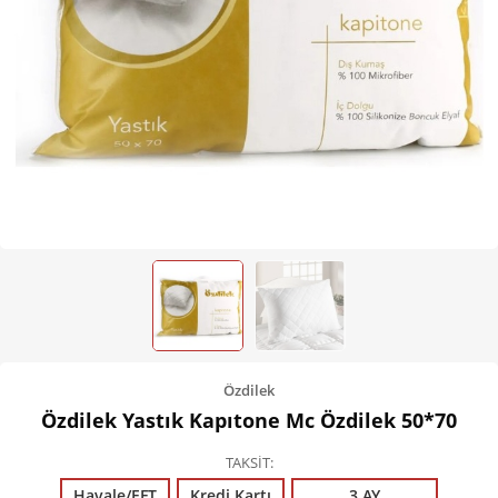
Kişisel Bakım
Züccaciye
Ev Tekstili
Çocuk Gereçleri
Motorsikletler
Isıtma ve Soğutma
Özdilek
Özdilek Yastık Kapıtone Mc Özdilek 50*70
TAKSİT
Havale/EFT
Kredi Kartı
3 AY